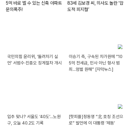
국민의힘 윤리위, ‘돌려차기 실
이승기 측, 구속된 차가원에 “10
언’ 서범수·진종오 징계절차 개시
5억 전세금, 민사 아닌 형사 범
죄…엄벌 원해” [자막뉴스]
입추 맞나? 서울도 ‘40도’…노원
[핫피플]정동영 “北 호칭 조선으
구, 오늘 40.2도 기록
로” 발언에 이 대통령 ‘제동’