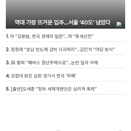
역대 가장 뜨거운 입추…서울 ‘40도’ 넘었다
1.
야 “김용범, 한국 경제의 빌런”…여 “흑색선전”
2.
정청래 “호남 반도체 겁박 사과하라”…김민석 “야당 방식”
3.
與 황희 “폐버스 청년주택으로”…논란 일자 삭제
4.
성접대 받은 심판 경기서 한국 ‘무패’
5.
[출연]오세훈 “정부 세제개편안은 심리적 폭력”