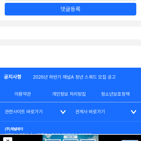
댓글등록
공지사항
2026년 하반기 채널A 청년 스쿼드 모집 공고
이용약관
개인정보 처리방침
청소년보호정책
관련사이트 바로가기
관계사 바로가기
(주)채널에이
대표이사: 김차수
|
서울특별시 종로구 청계천로 1 (03187)
부가통신사업신고: 022357호
|
사업자등록번호: 101-86-62787