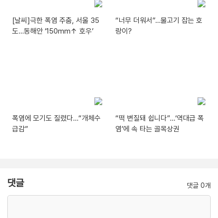
[날씨]극한 폭염 주춤, 서울 35
“너무 더워서”…물고기 잡는 호
도…동해안 ‘150mm↑ 호우’
랑이?
폭염에 모기도 질렸다…“개체수
“떡 변질돼 쉽니다”…‘역대급 폭
급감”
염’에 속 타는 골목상권
댓글
댓글 0개