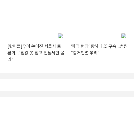
[핫피플]우려 쏟아진 서울시 토
‘마약 혐의’ 황하나 또 구속…법원
론회…“집값 못 잡고 전월세만 올
“증거인멸 우려”
라”