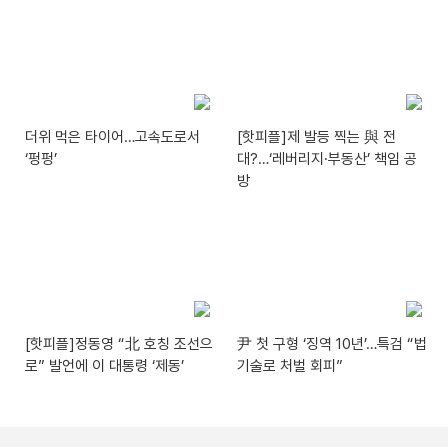
더위 먹은 타이어…고속도로서
[핫피플]제 발등 찍는 與 전
‘펑펑’
대?…‘레버리지·부동산’ 책임 공
방
[핫피플]정동영 “北 호칭 조선으
尹 첫 구형 ‘징역 10년’…특검 “법
로” 발언에 이 대통령 ‘제동’
기술로 처벌 회피”