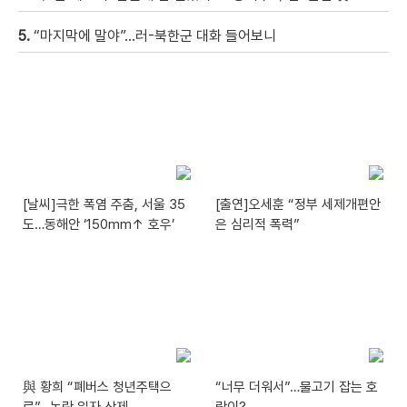
5.
“마지막에 말야”…러-북한군 대화 들어보니
[날씨]극한 폭염 주춤, 서울 35
[출연]오세훈 “정부 세제개편안
도…동해안 ‘150mm↑ 호우’
은 심리적 폭력”
與 황희 “폐버스 청년주택으
“너무 더워서”…물고기 잡는 호
로”…논란 일자 삭제
랑이?