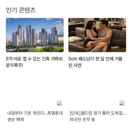
인기 콘텐츠
내일부터 기온 꺾인다…폭염중대
[단독]월드컵 경기 틈타 도둑질…
경보 해제
외국인 추적 중