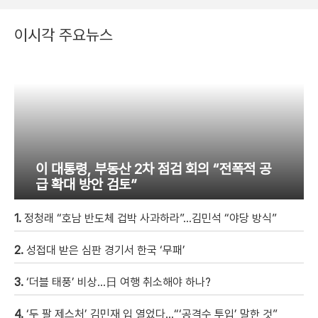
이시각 주요뉴스
이 대통령, 부동산 2차 점검 회의 “전폭적 공
급 확대 방안 검토”
1.
정청래 “호남 반도체 겁박 사과하라”…김민석 “야당 방식”
2.
성접대 받은 심판 경기서 한국 ‘무패’
3.
‘더블 태풍’ 비상…日 여행 취소해야 하나?
4.
‘두 팔 제스처’ 김민재 입 열었다…“‘공격수 투입’ 말한 것”