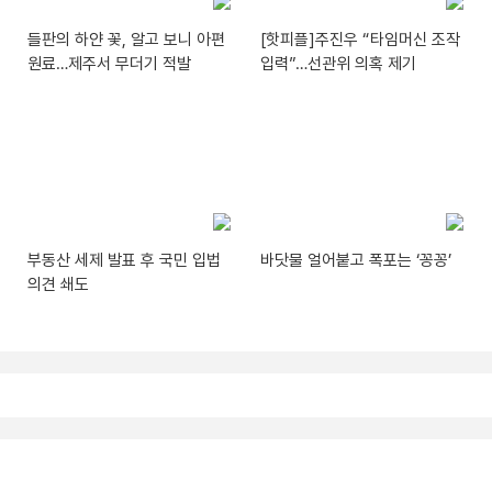
들판의 하얀 꽃, 알고 보니 아편
[핫피플]주진우 “타임머신 조작
원료…제주서 무더기 적발
입력”…선관위 의혹 제기
부동산 세제 발표 후 국민 입법
바닷물 얼어붙고 폭포는 ‘꽁꽁’
의견 쇄도