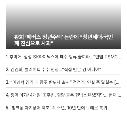
황희 ‘폐버스 청년주택’ 논란에 “청년세대·국민
께 진심으로 사과”
1.
추미애, 삼성·SK하이닉스에 폐수 방류 줄여라…“인텔·TSMC와 정반대”
2.
김건희, 클러치백 수수 인정…“직접 받은 건 아니야”
3.
“이명박 임기 내 광주 반도체 출시” 정청래, 연설 중 말실수 [현장영상]
4.
징역 ‘47년4개월’ 조주빈, 형량 불복 헌법소원 냈지만… 헌재 “합헌”
5.
‘핑크퐁 아기상어 체조’ 속 소년, 10년 만에 노래로 복귀