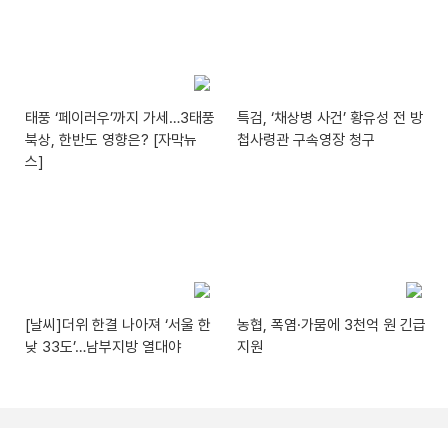
태풍 ‘페이러우’까지 가세…3태풍
특검, ‘채상병 사건’ 황유성 전 방
북상, 한반도 영향은? [자막뉴
첩사령관 구속영장 청구
스]
[날씨]더위 한결 나아져 ‘서울 한
농협, 폭염·가뭄에 3천억 원 긴급
낮 33도’…남부지방 열대야
지원