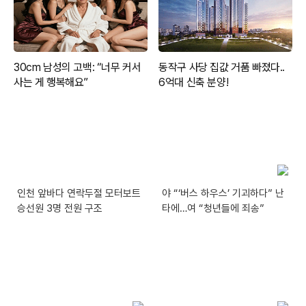
인천 앞바다 연락두절 모터보트
야 “‘버스 하우스’ 기괴하다” 난
승선원 3명 전원 구조
타에…여 “청년들에 죄송”