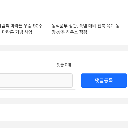
림픽 마라톤 우승 90주
농식품부 장관, 폭염 대비 전북 육계 농
 마라톤 기념 사업
장·상추 하우스 점검
댓글 0개
댓글등록