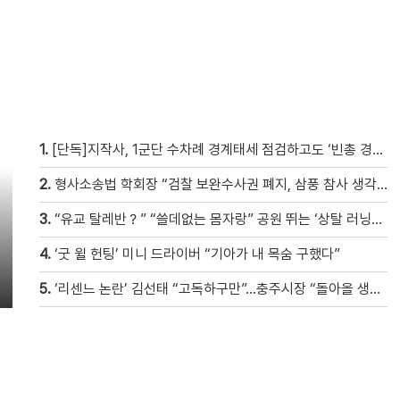
1.
[단독]지작사, 1군단 수차례 경계태세 점검하고도 ‘빈총 경계’ 몰랐다
2.
형사소송법 학회장 “검찰 보완수사권 폐지, 삼풍 참사 생각 난다” [현장영상]
3.
“유교 탈레반？” “쓸데없는 몸자랑” 공원 뛰는 ‘상탈 러닝족’ 갑론을박 [자막뉴스]
4.
‘굿 윌 헌팅’ 미니 드라이버 “기아가 내 목숨 구했다”
5.
‘리센느 논란’ 김선태 “고독하구만”…충주시장 “돌아올 생각은?”