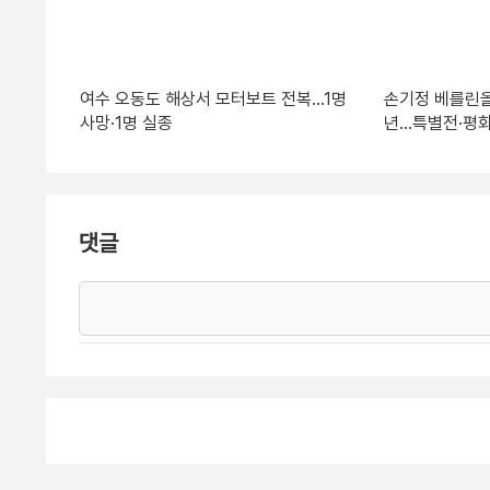
여수 오동도 해상서 모터보트 전복…1명
손기정 베를린올
사망·1명 실종
년…특별전·평화
댓글