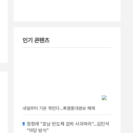
인기 콘텐츠
내일부터 기온 꺾인다…폭염중대경보 해제
정청래 “호남 반도체 겁박 사과하라”…김민석
“야당 방식”