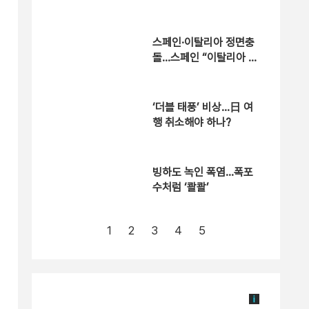
에 항의
스페인·이탈리아 정면충
돌…스페인 “이탈리아 여
행객 국경 검문할 것”
‘더블 태풍’ 비상…日 여
행 취소해야 하나?
빙하도 녹인 폭염…폭포
수처럼 ‘콸콸’
1
2
3
4
5