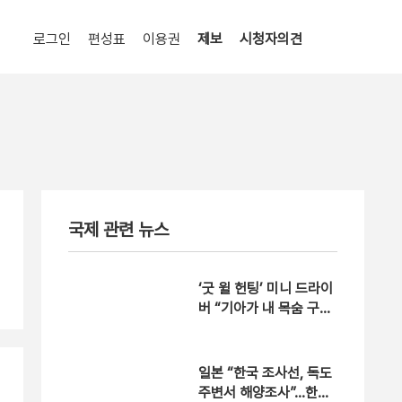
로그인
편성표
이용권
제보
시청자의견
국제 관련 뉴스
‘굿 윌 헌팅’ 미니 드라이
버 “기아가 내 목숨 구했
다”
일본 “한국 조사선, 독도
주변서 해양조사”…한국