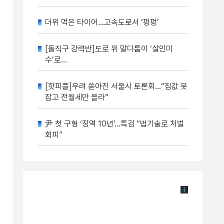
더위 먹은 타이어…고속도로서 ‘펑펑’
[돌직구 강력반]도로 위 말다툼이 ‘살인미
수’로…
[핫피플]우려 쏟아진 서울시 토론회…“집값 못
잡고 전월세만 올라”
尹 첫 구형 ‘징역 10년’…특검 “법기술로 처벌
회피”