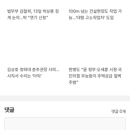
법무부 감찰위, 13일 박상용 징
100m 넘는 건설현장도 작업 가
계 논의…박 “연기 신청”
능…‘대형 고소작업차’ 도입
김상호 청와대 춘추관장 사의…
한병도 “윤 정부·오세훈 시정·국
사직서 수리는 ‘아직’
민의힘 무능함이 주택공급 절벽
주범”
댓글
댓글 0개