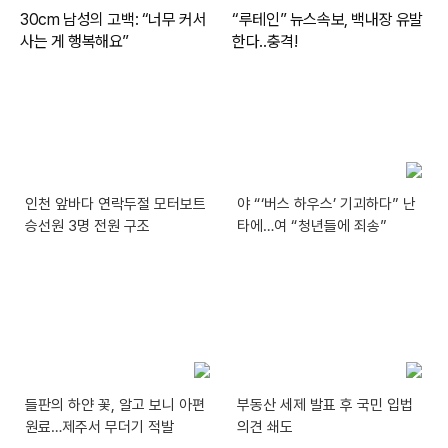
인천 앞바다 연락두절 모터보트
야 “‘버스 하우스’ 기괴하다” 난
승선원 3명 전원 구조
타에…여 “청년들에 죄송”
들판의 하얀 꽃, 알고 보니 아편
부동산 세제 발표 후 국민 입법
원료…제주서 무더기 적발
의견 쇄도