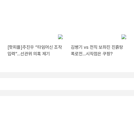
[핫피플]주진우 “타임머신 조작
김병기 vs 전직 보좌진 진흙탕
입력”…선관위 의혹 제기
폭로전…시작점은 쿠팡?