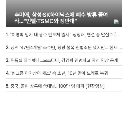
추미애, 삼성·SK하이닉스에 폐수 방류 줄여
라…“인텔·TSMC와 정반대”
1.
“이명박 임기 내 광주 반도체 출시” 정청래, 연설 중 말실수 [현장영상]
2.
징역 ‘47년4개월’ 조주빈, 형량 불복 헌법소원 냈지만… 헌재 “합헌”
3.
위독설 의식했나…모즈타바, 강경파 임명하고 자신 영상 공개
4.
‘핑크퐁 아기상어 체조’ 속 소년, 10년 만에 노래로 복귀
5.
중국, 돌핀 상륙에 쑥대밭…100만 명 대피 [현장영상]