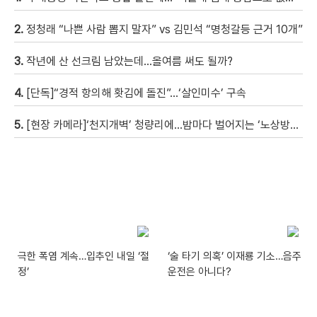
2.
정청래 “나쁜 사람 뽑지 말자” vs 김민석 “명청갈등 근거 10개”
3.
작년에 산 선크림 남았는데…올여름 써도 될까?
4.
[단독]“경적 항의해 홧김에 돌진”…‘살인미수’ 구속
5.
[현장 카메라]‘천지개벽’ 청량리에…밤마다 벌어지는 ‘노상방뇨 전쟁’
극한 폭염 계속…입추인 내일 ‘절
‘술 타기 의혹’ 이재룡 기소…음주
정’
운전은 아니다?