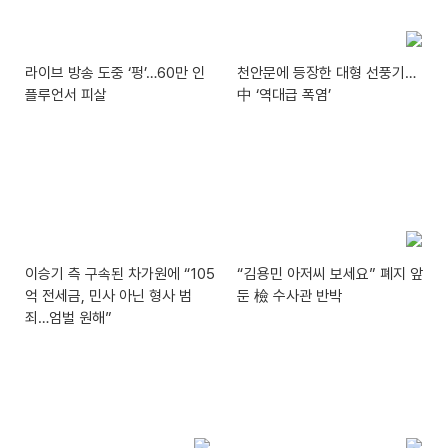
라이브 방송 도중 ‘펑’…60만 인
천안문에 등장한 대형 선풍기…
플루언서 피살
中 ‘역대급 폭염’
이승기 측 구속된 차가원에 “105
“김용민 아저씨 보세요” 폐지 앞
억 전세금, 민사 아닌 형사 범
둔 檢 수사관 반박
죄…엄벌 원해”