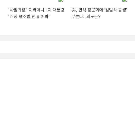
“사필귀정” 이라더니…이 대통령
與, 연석 청문회에 ‘김범석 동생’
“개정 형소법 안 읽어봐”
부른다…의도는?