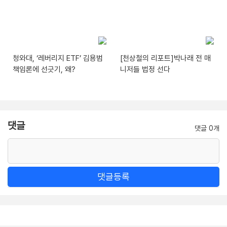
청와대, ‘레버리지 ETF’ 김용범
[천상철의 리포트]박나래 전 매
책임론에 선긋기, 왜?
니저들 법정 선다
댓글
댓글 0개
댓글등록