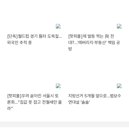
[단독]월드컵 경기 틈타 도둑질…
[핫피플]제 발등 찍는 與 전
외국인 추적 중
대?…‘레버리지·부동산’ 책임 공
방
[핫피플]우려 쏟아진 서울시 토
지방선거 5개월 앞으로…범보수
론회…“집값 못 잡고 전월세만 올
연대설 ‘솔솔’
라”