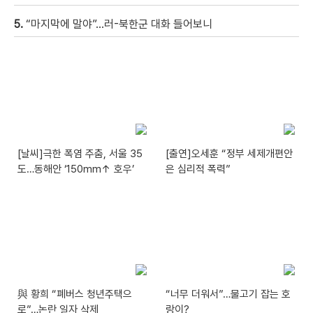
5.
“마지막에 말야”…러-북한군 대화 들어보니
[날씨]극한 폭염 주춤, 서울 35
[출연]오세훈 “정부 세제개편안
도…동해안 ‘150mm↑ 호우’
은 심리적 폭력”
與 황희 “폐버스 청년주택으
“너무 더워서”…물고기 잡는 호
로”…논란 일자 삭제
랑이?