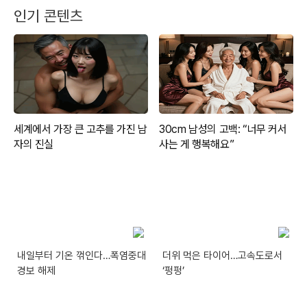
인기 콘텐츠
내일부터 기온 꺾인다…폭염중대
더위 먹은 타이어…고속도로서
경보 해제
‘펑펑’