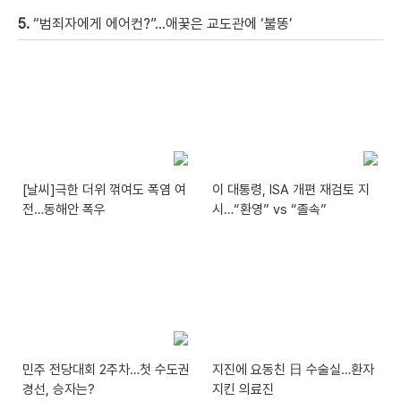
5.
“범죄자에게 에어컨?”…애꿎은 교도관에 ‘불똥’
[날씨]극한 더위 꺾여도 폭염 여
이 대통령, ISA 개편 재검토 지
전…동해안 폭우
시…“환영” vs “졸속”
민주 전당대회 2주차…첫 수도권
지진에 요동친 日 수술실…환자
경선, 승자는?
지킨 의료진