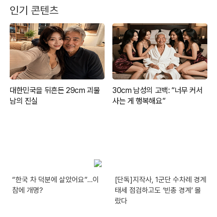
인기 콘텐츠
“한국 차 덕분에 살았어요”…이
[단독]지작사, 1군단 수차례 경계
참에 개명?
태세 점검하고도 ‘빈총 경계’ 몰
랐다