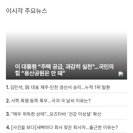
이시각 주요뉴스
이 대통령 “주택 공급, 과감히 실천”…국민의
힘 “용산공원은 안 돼”
1.
김민석, 與 대표 제주·인천 경선서 승리…누적 1위 탈환
2.
서쪽 폭염·동쪽 폭우…극과 극 날씨 이유는?
3.
“매우 위독한 상태”…모즈타바 ‘건강 이상설’ 확산
4.
[사건을 보다]새벽마다 회사 찾은 퇴사자…출근한 이유는?