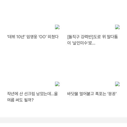
‘데뷔 10년’ 임영웅 ‘OO’ 외쳤다
[돌직구 강력반]도로 위 말다툼
이 ‘살인미수’로…
작년에 산 선크림 남았는데…올
바닷물 얼어붙고 폭포는 ‘꽁꽁’
여름 써도 될까?