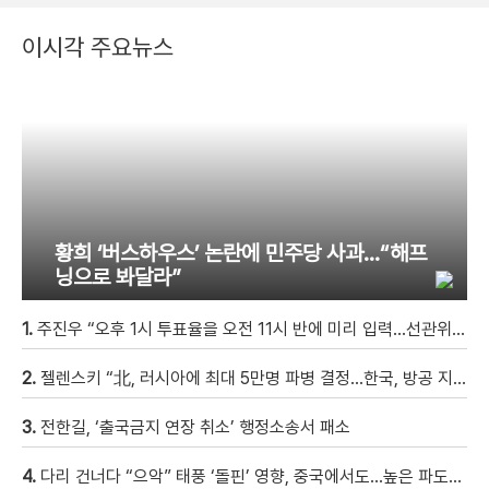
이시각 주요뉴스
황희 ‘버스하우스’ 논란에 민주당 사과…“해프
닝으로 봐달라”
1.
주진우 “오후 1시 투표율을 오전 11시 반에 미리 입력…선관위 ‘타임머신 조작‘” [현장영상]
2.
젤렌스키 “北, 러시아에 최대 5만명 파병 결정…한국, 방공 지원해달라”
3.
전한길, ‘출국금지 연장 취소’ 행정소송서 패소
4.
다리 건너다 “으악” 태풍 ‘돌핀’ 영향, 중국에서도…높은 파도에 휩쓸려 9세 아이 실종 [현장영상]