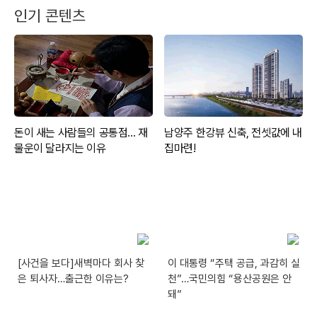
인기 콘텐츠
[사건을 보다]새벽마다 회사 찾
이 대통령 “주택 공급, 과감히 실
은 퇴사자…출근한 이유는?
천”…국민의힘 “용산공원은 안
돼”