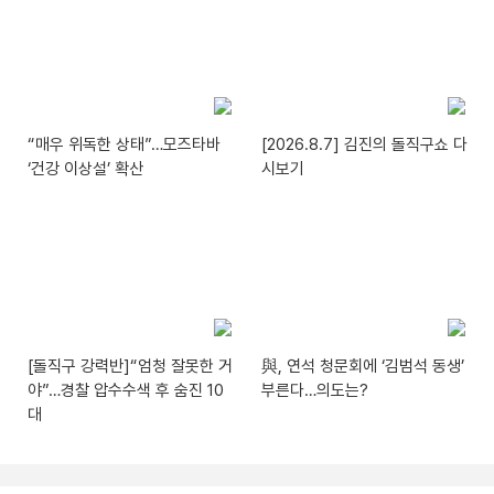
“매우 위독한 상태”…모즈타바
[2026.8.7] 김진의 돌직구쇼 다
‘건강 이상설’ 확산
시보기
[돌직구 강력반]“엄청 잘못한 거
與, 연석 청문회에 ‘김범석 동생’
야”…경찰 압수수색 후 숨진 10
부른다…의도는?
대