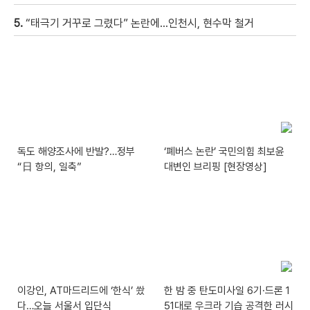
5.
“태극기 거꾸로 그렸다” 논란에…인천시, 현수막 철거
독도 해양조사에 반발?…정부
‘폐버스 논란’ 국민의힘 최보윤
“日 항의, 일축”
대변인 브리핑 [현장영상]
이강인, AT마드리드에 ‘한식’ 쐈
한 밤 중 탄도미사일 6기·드론 1
다…오늘 서울서 입단식
51대로 우크라 기습 공격한 러시