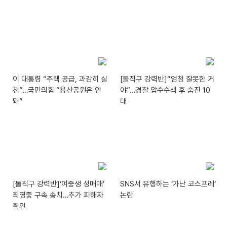
이 대통령 “주택 공급, 과감히 실
[돌직구 강력반]“엄청 잘못한 거
천”…국민의힘 “용산공원은 안
야”…경찰 압수수색 후 숨진 10
돼”
대
[돌직구 강력반]‘여중생 성매매’
SNS서 유행하는 ‘가난 코스프레’
최영중 구속 송치…추가 피해자
논란
확인