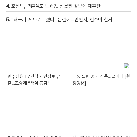
4.
호날두, 결혼식도 노쇼?…잘못된 정보에 대혼란
5.
“태극기 거꾸로 그렸다” 논란에…인천시, 현수막 철거
민주당원 1.7만명 개인정보 유
태풍 돌핀 중국 상륙…물바다 [현
출…조승래 “책임 통감”
장영상]