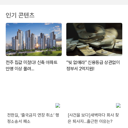
인기 콘텐츠
전한길, ‘출국금지 연장 취소’ 행
[사건을 보다]새벽마다 회사 찾
정소송서 패소
은 퇴사자…출근한 이유는?