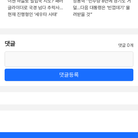
이젠 하늘로 밀입국 시도? 패러
장동혁 “민주당 8년에 경기도 거
글라이더로 국경 넘다 추락사…
덜…다음 대통령은 ‘빈껍데기’ 물
현재 진행형인 ‘세우타 사태’
려받을 것”
댓글
댓글 0개
댓글등록