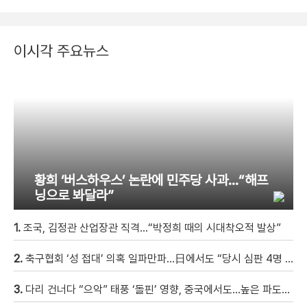
이시각 주요뉴스
황희 ‘버스하우스’ 논란에 민주당 사과…“해프
닝으로 봐달라”
1.
조국, 김정관 산업장관 직격…“박정희 때의 시대착오적 발상”
2.
축구협회 ‘성 접대’ 의혹 일파만파…日에서도 “당시 심판 4명 조사 착수”
3.
다리 건너다 “으악” 태풍 ‘돌핀’ 영향, 중국에서도…높은 파도에 휩쓸려 9세 아이 실종 [현장영상]