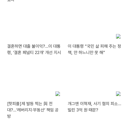
결혼하면 대출 불이익?…이 대통
이 대통령 “국민 삶 피해 주는 정
령, ‘결혼 페널티 22개’ 개선 지시
책, 안 하느니만 못 해”
[핫피플]제 발등 찍는 與 전
개그맨 이혁재, 사기 혐의 피소…
대?…‘레버리지·부동산’ 책임 공
빌린 3억 원 때문?
방