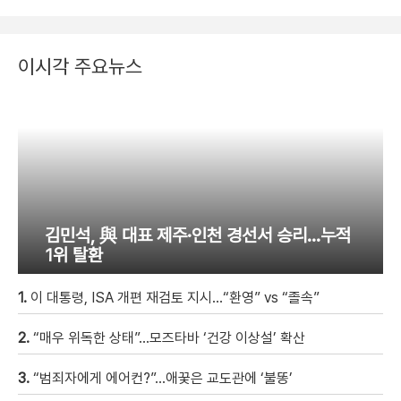
이시각 주요뉴스
김민석, 與 대표 제주·인천 경선서 승리…누적
1위 탈환
1.
이 대통령, ISA 개편 재검토 지시…“환영” vs “졸속”
2.
“매우 위독한 상태”…모즈타바 ‘건강 이상설’ 확산
3.
“범죄자에게 에어컨?”…애꿎은 교도관에 ‘불똥’