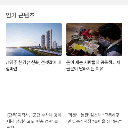
인기 콘텐츠
[단독]지작사, 1군단 수차례 경계
‘리센느 논란’ 김선태 “고독하구
태세 점검하고도 ‘빈총 경계’ 몰
만”…충주시장 “돌아올 생각은?”
랐다