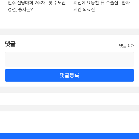
민주 전당대회 2주차…첫 수도권
지진에 요동친 日 수술실…환자
경선, 승자는?
지킨 의료진
댓글
댓글 0개
댓글등록