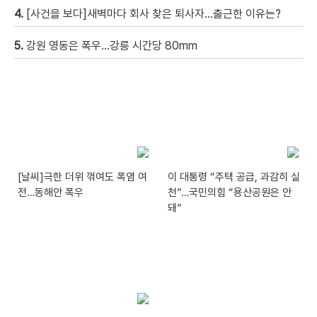
4.
[사건을 보다]새벽마다 회사 찾은 퇴사자…출근한 이유는?
5.
강원 영동은 폭우…강릉 시간당 80mm
[날씨]극한 더위 꺾여도 폭염 여
이 대통령 “주택 공급, 과감히 실
전…동해안 폭우
천”…국민의힘 “용산공원은 안
돼”