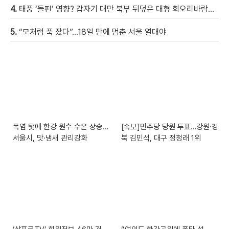
4.
태풍 ‘돌핀’ 영향? 갑자기 대만 북부 뒤덮은 대형 회오리바람…먼지 다 빨아들여 [현장영상]
5.
“모처럼 푹 잤다”…18일 만에 멈춘 서울 열대야
폭염 탓에 한강 원수 수온 상승…
[속보]민주당 당원 투표…강원·경
서울시, 맛·냄새 관리강화
북 김민석, 대구 정청래 1위