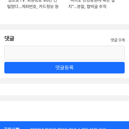
‘삼프로TV’ 회원정보 46만 건
“여의도 한강공원에 폭탄 설
털렸다…계좌번호, 카드정보 등
치”…경찰, 협박글 추적
댓글
댓글 0개
댓글등록