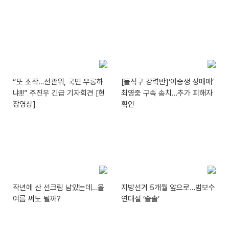
“또 조작…선관위, 국민 우롱하
[돌직구 강력반]‘여중생 성매매’
냐!!!” 주진우 긴급 기자회견 [현
최영중 구속 송치…추가 피해자
장영상]
확인
작년에 산 선크림 남았는데…올
지방선거 5개월 앞으로…범보수
여름 써도 될까?
연대설 ‘솔솔’