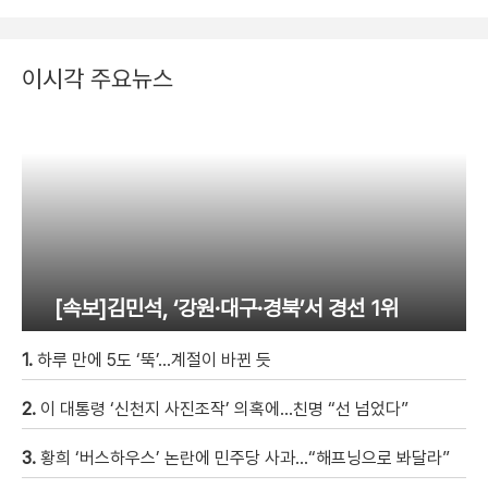
이시각 주요뉴스
[속보]김민석, ‘강원·대구·경북’서 경선 1위
1.
하루 만에 5도 ‘뚝’…계절이 바뀐 듯
2.
이 대통령 ‘신천지 사진조작’ 의혹에…친명 “선 넘었다”
3.
황희 ‘버스하우스’ 논란에 민주당 사과…“해프닝으로 봐달라”