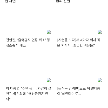
전한길, ‘출국금지 연장 취소’ 행
[사건을 보다]새벽마다 회사 찾
정소송서 패소
은 퇴사자…출근한 이유는?
이 대통령 “주택 공급, 과감히 실
[돌직구 강력반]도로 위 말다툼
천”…국민의힘 “용산공원은 안
이 ‘살인미수’로…
돼”