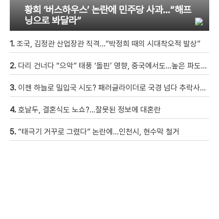
황희 ‘버스하우스’ 논란에 민주당 사과…“해프
닝으로 봐달라”
1.
조국, 김정관 산업장관 직격…“박정희 때의 시대착오적 발상”
2.
다리 건너다 “으악” 태풍 ‘돌핀’ 영향, 중국에서도…높은 파도에 휩쓸려 9세 아이 실종 [현장영상]
3.
이젠 하늘로 밀입국 시도? 패러글라이더로 국경 넘다 추락사…현재 진행형인 ‘세우타 사태’
4.
호날두, 결혼식도 노쇼?…잘못된 정보에 대혼란
5.
“태극기 거꾸로 그렸다” 논란에…인천시, 현수막 철거