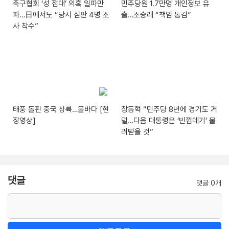
축구협회 ‘성 접대’ 의혹 일파만
민주당원 1.7만명 개인정보 유
파…日에서도 “당시 심판 4명 조
출…조승래 “책임 통감”
사 착수”
태풍 돌핀 중국 상륙…물바다 [현
장동혁 “민주당 8년에 경기도 거
장영상]
덜…다음 대통령은 ‘빈껍데기’ 물
려받을 것”
댓글
댓글 0개