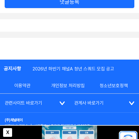
댓글등록
공지사항
2026년 하반기 채널A 청년 스쿼드 모집 공고
이용약관
개인정보 처리방침
청소년보호정책
관련사이트 바로가기
관계사 바로가기
(주)채널에이
대표이사: 김차수
|
서울특별시 종로구 청계천로 1 (03187)
부가통신사업신고: 022357호
|
사업자등록번호: 101-86-62787
X
대표전화: (02)2020-3114
|
시청자상담실: (02)2020-3100