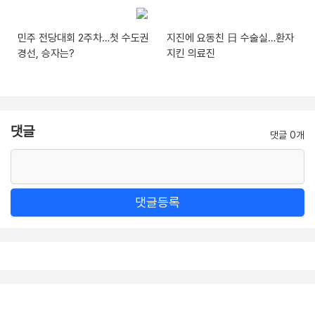
민주 전당대회 2주차…첫 수도권
지진에 요동친 日 수술실…환자
경선, 승자는?
지킨 의료진
댓글
댓글 0개
댓글등록