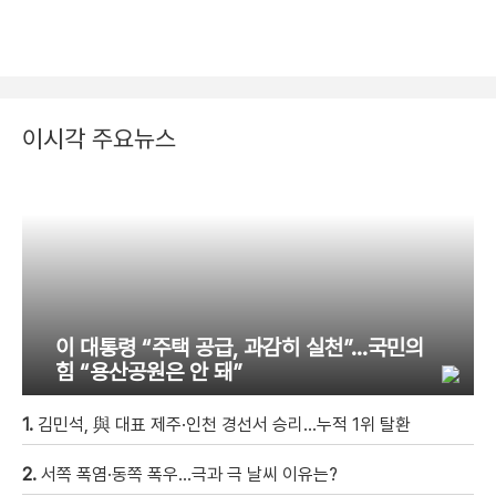
이시각 주요뉴스
이 대통령 “주택 공급, 과감히 실천”…국민의
힘 “용산공원은 안 돼”
1.
김민석, 與 대표 제주·인천 경선서 승리…누적 1위 탈환
2.
서쪽 폭염·동쪽 폭우…극과 극 날씨 이유는?