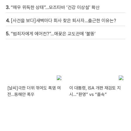
3.
“매우 위독한 상태”…모즈타바 ‘건강 이상설’ 확산
4.
[사건을 보다]새벽마다 회사 찾은 퇴사자…출근한 이유는?
5.
“범죄자에게 에어컨?”…애꿎은 교도관에 ‘불똥’
[날씨]극한 더위 꺾여도 폭염 여
이 대통령, ISA 개편 재검토 지
전…동해안 폭우
시…“환영” vs “졸속”