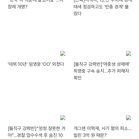
“한국 차 덕분에 살았어요”…이
[단독]지작사, 1군단 수차례 경계
참에 개명?
태세 점검하고도 ‘빈총 경계’ 몰
랐다
‘데뷔 10년’ 임영웅 ‘OO’ 외쳤다
[돌직구 강력반]‘여중생 성매매’
최영중 구속 송치…추가 피해자
확인
[돌직구 강력반]“엄청 잘못한 거
개그맨 이혁재, 사기 혐의 피소…
야”…경찰 압수수색 후 숨진 10
빌린 3억 원 때문?