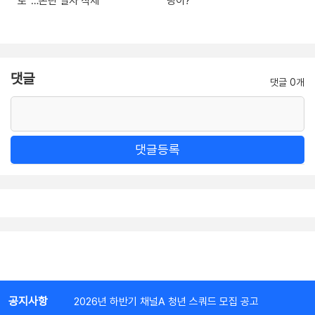
로”…논란 일자 삭제
랑이?
댓글
댓글 0개
댓글등록
공지사항
2026년 하반기 채널A 청년 스쿼드 모집 공고