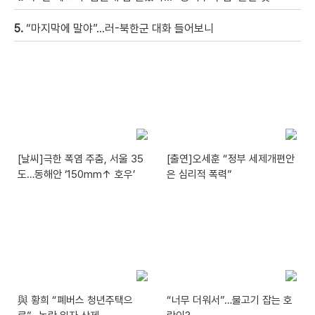
5.
“마지막에 말야”…러-북한군 대화 들어보니
[날씨]극한 폭염 주춤, 서울 35
[출연]오세훈 “정부 세제개편안
도…동해안 ‘150mm↑ 호우’
은 심리적 폭력”
與 황희 “폐버스 청년주택으
“너무 더워서”…물고기 잡는 호