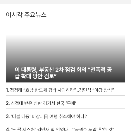
이시각 주요뉴스
이 대통령, 부동산 2차 점검 회의 “전폭적 공
급 확대 방안 검토”
1.
정청래 “호남 반도체 겁박 사과하라”…김민석 “야당 방식”
2.
성접대 받은 심판 경기서 한국 ‘무패’
3.
‘더블 태풍’ 비상…日 여행 취소해야 하나?
4.
‘두 팔 제스처’ 김민재 입 열었다…“‘공격수 투입’ 말한 것”