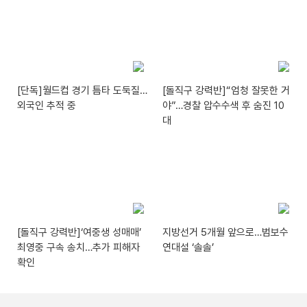
[단독]월드컵 경기 틈타 도둑질…
[돌직구 강력반]“엄청 잘못한 거
외국인 추적 중
야”…경찰 압수수색 후 숨진 10
대
[돌직구 강력반]‘여중생 성매매’
지방선거 5개월 앞으로…범보수
최영중 구속 송치…추가 피해자
연대설 ‘솔솔’
확인