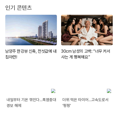
인기 콘텐츠
내일부터 기온 꺾인다…폭염중대
더위 먹은 타이어…고속도로서
경보 해제
‘펑펑’