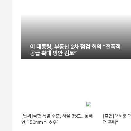
이 대통령, 부동산 2차 점검 회의 “전폭적
공급 확대 방안 검토”
[날씨]극한 폭염 주춤, 서울 35도…동해
[출연]오세훈 
안 ‘150mm↑ 호우’
적 폭력”