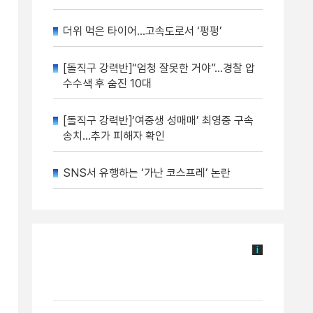
더위 먹은 타이어…고속도로서 ‘펑펑’
[돌직구 강력반]“엄청 잘못한 거야”…경찰 압
수수색 후 숨진 10대
[돌직구 강력반]‘여중생 성매매’ 최영중 구속
송치…추가 피해자 확인
SNS서 유행하는 ‘가난 코스프레’ 논란