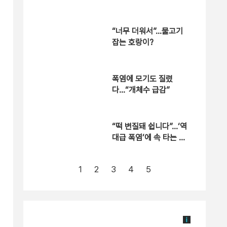
“너무 더워서”…물고기
잡는 호랑이?
폭염에 모기도 질렸
다…“개체수 급감”
“떡 변질돼 쉽니다”…‘역
대급 폭염’에 속 타는 골
목상권
1
2
3
4
5