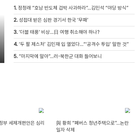
1.
정청래 “호남 반도체 겁박 사과하라”…김민석 “야당 방식”
2.
성접대 받은 심판 경기서 한국 ‘무패’
3.
‘더블 태풍’ 비상…日 여행 취소해야 하나?
4.
‘두 팔 제스처’ 김민재 입 열었다…“‘공격수 투입’ 말한 것”
5.
“마지막에 말야”…러-북한군 대화 들어보니
“정부 세제개편안은 심리
與 황희 “폐버스 청년주택으로”…논란
일자 삭제