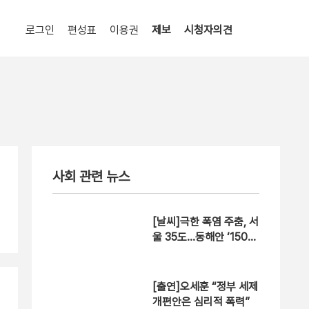
로그인
편성표
이용권
제보
시청자의견
사회 관련 뉴스
[날씨]극한 폭염 주춤, 서
울 35도…동해안 ‘150m
m↑ 호우’
[출연]오세훈 “정부 세제
개편안은 심리적 폭력”