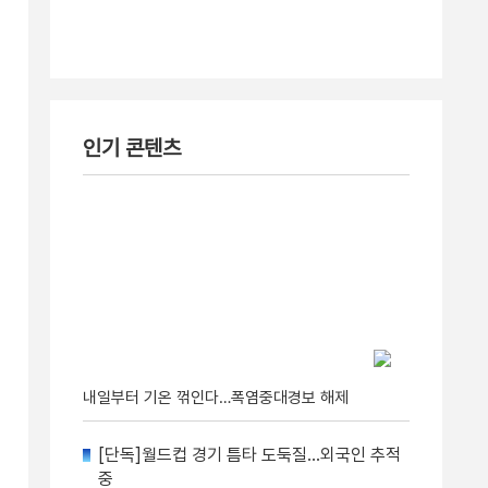
인기 콘텐츠
내일부터 기온 꺾인다…폭염중대경보 해제
[단독]월드컵 경기 틈타 도둑질…외국인 추적
중