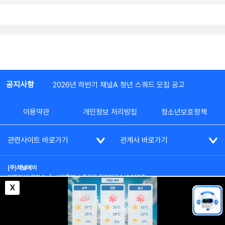
공지사항
2026년 하반기 채널A 청년 스쿼드 모집 공고
이용약관
개인정보 처리방침
청소년보호정책
관련사이트 바로가기
관계사 바로가기
(주)채널에이
대표이사: 김차수
|
서울특별시 종로구 청계천로 1 (03187)
부가통신사업신고: 022357호
|
사업자등록번호: 101-86-62787
X
대표전화: (02)2020-3114
|
시청자상담실: (02)2020-3100
통신판매업신고: 제2012-서울종로-0195호
COPYRIGHT(c) SINCE 2023,
CHANNEL A
ALL RIGHTS RESERVED.