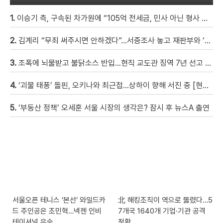
1.
이승기 측, 구속된 차가원에 “105억 전세금, 민사 아닌 형사 범죄…엄벌 원해” [자막뉴스]
2.
김계리 “무죄 써주시면 안하겠다”…서증조사 놓고 재판부와 ‘신경전’ [현장영상]
3.
조폭에 뇌물받고 불닭소스 반입…현직 교도관 징역 7년 선고 [자막뉴스]
4.
‘괴물 태풍’ 돌핀, 오키나와 최근접…상하이 향해 서진 중 [현장영상]
5.
‘부동산 정책’ 오세훈 서울 시장의 생각은? 잠시 후 뉴스A 출연
서울오픈 테니스 ‘본선’ 와일드카
北 해킹조직이 역으로 뚫렸다…5
드 주인공은 조민혁…넥젠 인비
7개국 1640개 기업·기관 공격
테이셔널 우승
정황