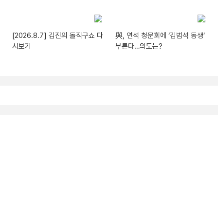
[2026.8.7] 김진의 돌직구쇼 다
與, 연석 청문회에 ‘김범석 동생’
시보기
부른다…의도는?