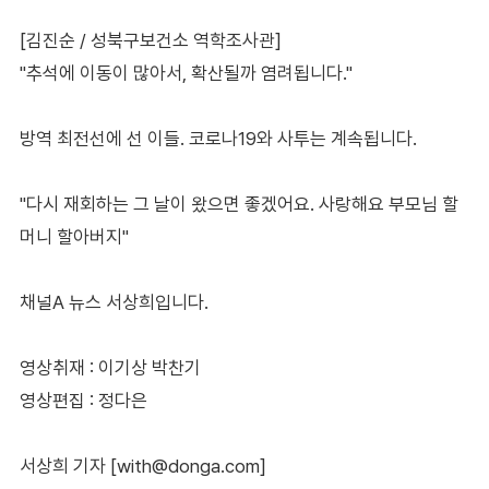
[김진순 / 성북구보건소 역학조사관]
"추석에 이동이 많아서, 확산될까 염려됩니다."
방역 최전선에 선 이들. 코로나19와 사투는 계속됩니다.
"다시 재회하는 그 날이 왔으면 좋겠어요. 사랑해요 부모님 할
머니 할아버지"
채널A 뉴스 서상희입니다.
영상취재 : 이기상 박찬기
영상편집 : 정다은
서상희 기자 [with@donga.com]