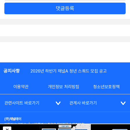
댓글등록
공지사항
2026년 하반기 채널A 청년 스쿼드 모집 공고
이용약관
개인정보 처리방침
청소년보호정책
관련사이트 바로가기
관계사 바로가기
(주)채널에이
대표이사: 김차수
|
서울특별시 종로구 청계천로 1 (03187)
부가통신사업신고: 022357호
|
사업자등록번호: 101-86-62787