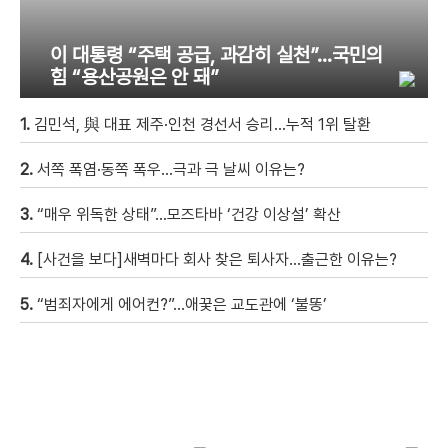
이 대통령 “주택 공급, 과감히 실천”…국민의
힘 “용산공원은 안 돼”
1.
김민석, 與 대표 제주·인천 경선서 승리…누적 1위 탈환
2.
서쪽 폭염·동쪽 폭우…극과 극 날씨 이유는?
3.
“매우 위독한 상태”…모즈타바 ‘건강 이상설’ 확산
4.
[사건을 보다]새벽마다 회사 찾은 퇴사자…출근한 이유는?
5.
“범죄자에게 에어컨?”…애꿎은 교도관에 ‘불똥’