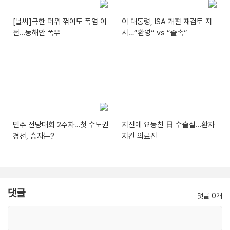
[날씨]극한 더위 꺾여도 폭염 여
이 대통령, ISA 개편 재검토 지
전…동해안 폭우
시…“환영” vs “졸속”
민주 전당대회 2주차…첫 수도권
지진에 요동친 日 수술실…환자
경선, 승자는?
지킨 의료진
댓글
댓글 0개