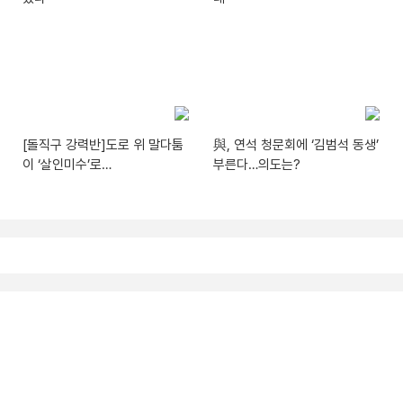
[돌직구 강력반]도로 위 말다툼
與, 연석 청문회에 ‘김범석 동생’
이 ‘살인미수’로…
부른다…의도는?