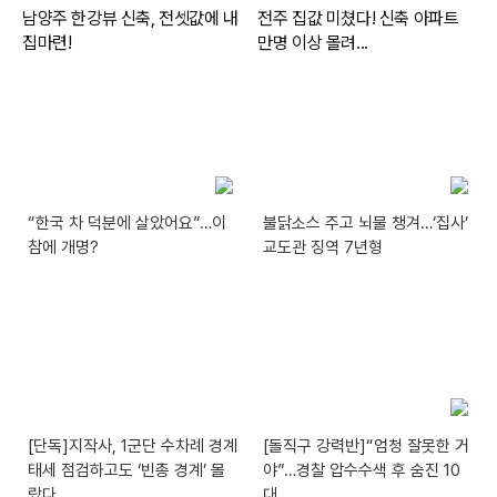
“한국 차 덕분에 살았어요”…이
불닭소스 주고 뇌물 챙겨…‘집사’
참에 개명?
교도관 징역 7년형
[단독]지작사, 1군단 수차례 경계
[돌직구 강력반]“엄청 잘못한 거
태세 점검하고도 ‘빈총 경계’ 몰
야”…경찰 압수수색 후 숨진 10
랐다
대