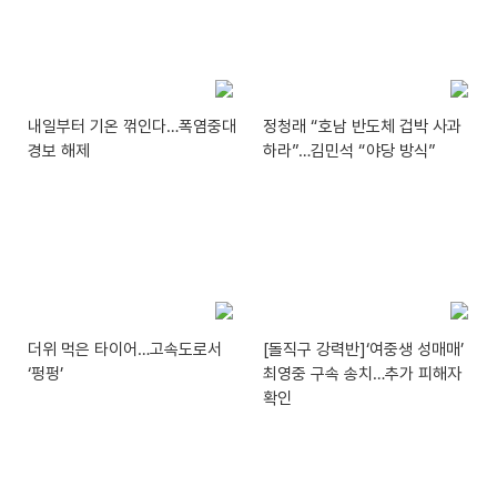
내일부터 기온 꺾인다…폭염중대
정청래 “호남 반도체 겁박 사과
경보 해제
하라”…김민석 “야당 방식”
더위 먹은 타이어…고속도로서
[돌직구 강력반]‘여중생 성매매’
‘펑펑’
최영중 구속 송치…추가 피해자
확인