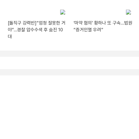
[돌직구 강력반]“엄청 잘못한 거
‘마약 혐의’ 황하나 또 구속…법원
야”…경찰 압수수색 후 숨진 10
“증거인멸 우려”
대