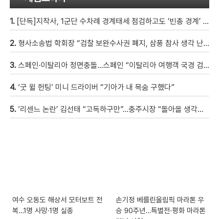
1.
[단독]지작사, 1군단 수차례 경계태세 점검하고도 ‘빈총 경계’ 몰랐다
2.
형사소송법 학회장 “검찰 보완수사권 폐지, 삼풍 참사 생각 난다” [현장영상]
3.
스페인·이탈리아 정면충돌…스페인 “이탈리아 여행객 국경 검문할 것”
4.
‘굿 윌 헌팅’ 미니 드라이버 “기아가 내 목숨 구했다”
5.
‘리센느 논란’ 김선태 “고독하구만”…충주시장 “돌아올 생각은?”
여수 오동도 해상서 모터보트 전
손기정 베를린올림픽 마라톤 우
복…1명 사망·1명 실종
승 90주년…특별전·평화 마라톤