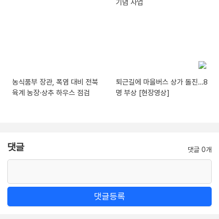
기념 사업
농식품부 장관, 폭염 대비 전북
퇴근길에 마을버스 상가 돌진…8
육계 농장·상추 하우스 점검
명 부상 [현장영상]
댓글
댓글 0개
댓글등록