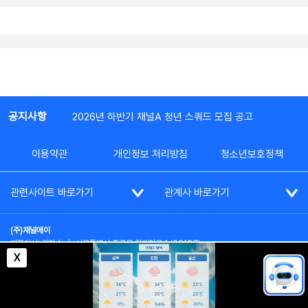
공지사항
2026년 하반기 채널A 청년 스쿼드 모집 공고
이용약관
개인정보 처리방침
청소년보호정책
관련사이트 바로가기
관계사 바로가기
(주)채널에이
대표이사: 김차수
|
서울특별시 종로구 청계천로 1 (03187)
부가통신사업신고: 022357호
|
사업자등록번호: 101-86-62787
X
대표전화: (02)2020-3114
|
시청자상담실: (02)2020-3100
통신판매업신고: 제2012-서울종로-0195호
COPYRIGHT(c) SINCE 2023,
CHANNEL A
ALL RIGHTS RESERVED.