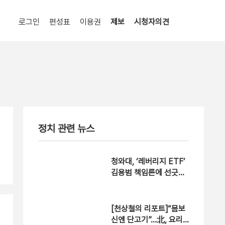
로그인
편성표
이용권
제보
시청자의견
정치 관련 뉴스
청와대, ‘레버리지 ETF’
김용범 책임론에 선긋기,
왜?
[천상철의 리포트]“몸보
신엔 단고기”…北, 요리