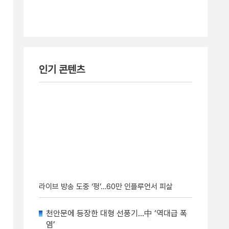
인기 콘텐츠
라이브 방송 도중 ‘펑’…60만 인플루언서 피살
천안문에 등장한 대형 선풍기…中 ‘역대급 폭
염’