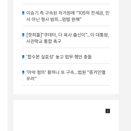
이승기 측 구속된 차가원에 “105억 전세금, 민
사 아닌 형사 범죄…엄벌 원해”
[핫피플]“쿠데타, 다 육사 출신이”…이 대통령,
사관학교 통합 촉구
‘합수본 실효성’ 놓고 법무·행안 충돌
‘마약 혐의’ 황하나 또 구속…법원 “증거인멸
우려”