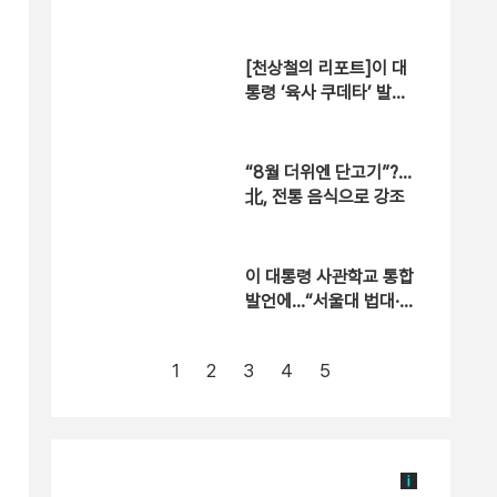
경연대회 개최
[천상철의 리포트]이 대
통령 ‘육사 쿠데타’ 발언
에…“서울대 법대·충암고
도 없애라”
“8월 더위엔 단고기”?…
北, 전통 음식으로 강조
이 대통령 사관학교 통합
발언에…“서울대 법대·충
암고도 없애나”
1
2
3
4
5