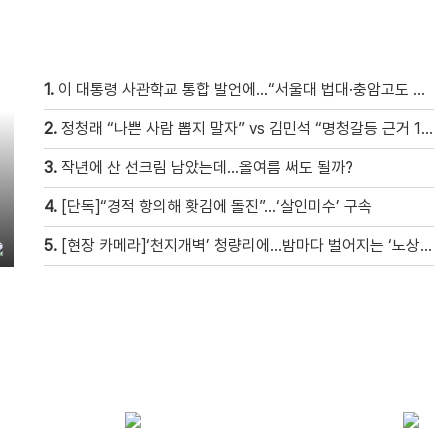
1.
이 대통령 사관학교 통합 발언에…“서울대 법대·충암고도 없애나”
2.
정청래 “나쁜 사람 뽑지 말자” vs 김민석 “명청갈등 근거 10개”
3.
작년에 산 선크림 남았는데…올여름 써도 될까?
4.
[단독]“경적 항의해 홧김에 돌진”…‘살인미수’ 구속
5.
[현장 카메라]‘천지개벽’ 청량리에…밤마다 벌어지는 ‘노상방뇨 전쟁’