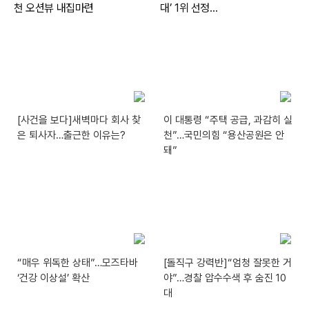
[사건을 보다]새벽마다 회사 찾
이 대통령 “주택 공급, 과감히 실
은 퇴사자…출근한 이유는?
천”…국민의힘 “용산공원은 안
돼”
“매우 위독한 상태”…모즈타바
[돌직구 강력반]“엄청 잘못한 거
‘건강 이상설’ 확산
야”…경찰 압수수색 후 숨진 10
대