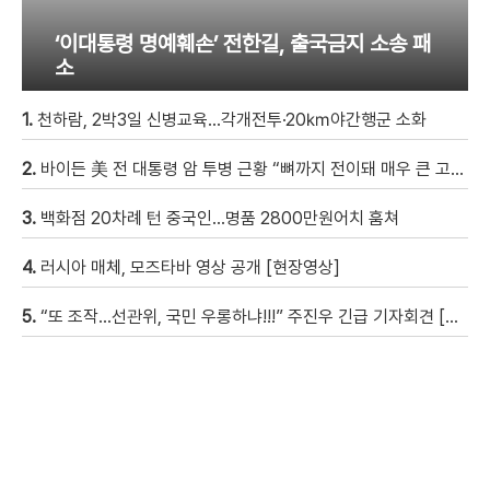
‘이대통령 명예훼손’ 전한길, 출국금지 소송 패
소
1.
천하람, 2박3일 신병교육…각개전투·20㎞야간행군 소화
2.
바이든 美 전 대통령 암 투병 근황 “뼈까지 전이돼 매우 큰 고통”
3.
백화점 20차례 턴 중국인…명품 2800만원어치 훔쳐
4.
러시아 매체, 모즈타바 영상 공개 [현장영상]
5.
“또 조작…선관위, 국민 우롱하냐!!!” 주진우 긴급 기자회견 [현장영상]