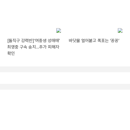
[돌직구 강력반]‘여중생 성매매’
바닷물 얼어붙고 폭포는 ‘꽁꽁’
최영중 구속 송치…추가 피해자
확인