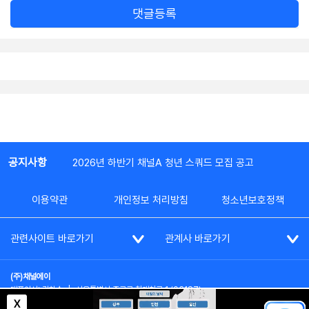
댓글등록
공지사항
2026년 하반기 채널A 청년 스쿼드 모집 공고
이용약관
개인정보 처리방침
청소년보호정책
관련사이트 바로가기
관계사 바로가기
(주)채널에이
대표이사: 김차수
|
서울특별시 종로구 청계천로 1 (03187)
부가통신사업신고: 022357호
|
사업자등록번호: 101-86-62787
X