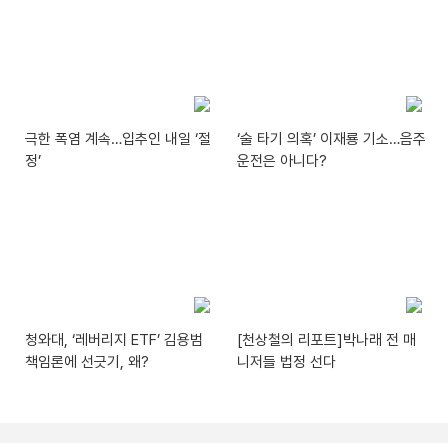
극한 폭염 계속…입추인 내일 ‘절
‘술 타기 의혹’ 이재룡 기소…음주
정’
운전은 아니다?
청와대, ‘레버리지 ETF’ 김용범
[천상철의 리포트]박나래 전 매
책임론에 선긋기, 왜?
니저들 법정 선다