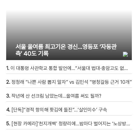
서울 올여름 최고기온 경신…영등포 ‘자동관
측’ 40도 기록
1.
이 대통령 사관학교 통합 발언에…“서울대 법대·충암고도 없애나”
2.
정청래 “나쁜 사람 뽑지 말자” vs 김민석 “명청갈등 근거 10개”
3.
작년에 산 선크림 남았는데…올여름 써도 될까?
4.
[단독]“경적 항의해 홧김에 돌진”…‘살인미수’ 구속
5.
[현장 카메라]‘천지개벽’ 청량리에…밤마다 벌어지는 ‘노상방뇨 전쟁’