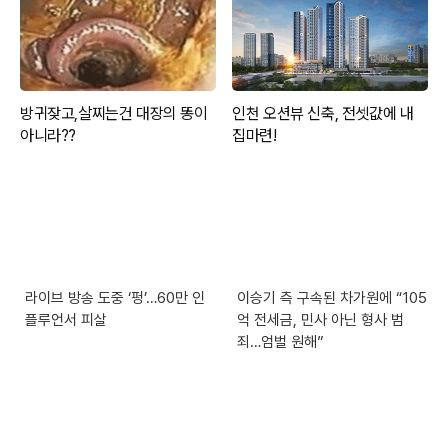
라이브 방송 도중 ‘펑’…60만 인
이승기 측 구속된 차가원에 “105
플루언서 피살
억 전세금, 민사 아닌 형사 범
죄…엄벌 원해”