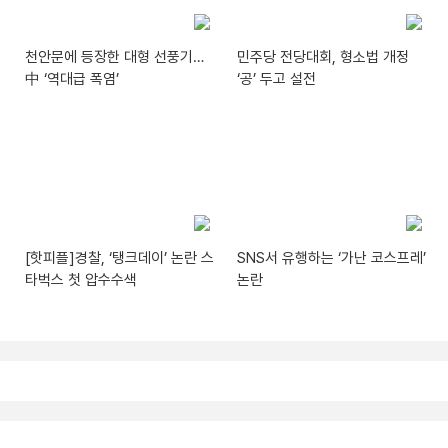
천안문에 등장한 대형 선풍기…
민주당 전당대회, 형소법 개정
中 ‘역대급 폭염’
‘공’ 두고 설전
[핫피플]경찰, ‘탱크데이’ 논란 스
SNS서 유행하는 ‘가난 코스프레’
타벅스 첫 압수수색
논란