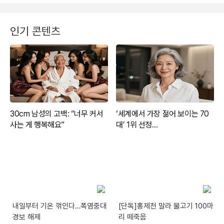
인기 콘텐츠
내일부터 기온 꺾인다…폭염중대
[단독]홍제천 말라 물고기 100마
경보 해제
리 떼죽음