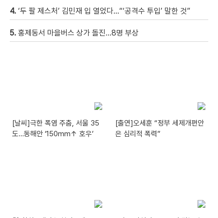
4.
‘두 팔 제스처’ 김민재 입 열었다…“‘공격수 투입’ 말한 것”
5.
홍제동서 마을버스 상가 돌진…8명 부상
[날씨]극한 폭염 주춤, 서울 35
[출연]오세훈 “정부 세제개편안
도…동해안 ‘150mm↑ 호우’
은 심리적 폭력”