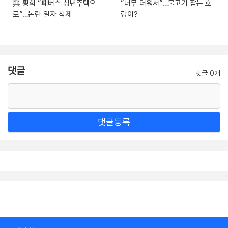
與 황희 “폐버스 청년주택으
“너무 더워서”…물고기 잡는 호
로”…논란 일자 삭제
랑이?
댓글
댓글 0개
댓글등록