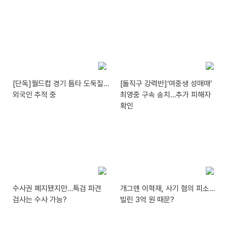
[단독]월드컵 경기 틈타 도둑질…
[돌직구 강력반]‘여중생 성매매’
외국인 추적 중
최영중 구속 송치…추가 피해자
확인
수사권 폐지됐지만…특검 파견
개그맨 이혁재, 사기 혐의 피소…
검사는 수사 가능?
빌린 3억 원 때문?