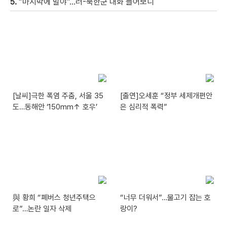
5.
“마지막에 말야”…러-북한군 대화 들어보니
[날씨]극한 폭염 주춤, 서울 35
[출연]오세훈 “정부 세제개편안
도…동해안 ‘150mm↑ 호우’
은 심리적 폭력”
與 황희 “폐버스 청년주택으
“너무 더워서”…물고기 잡는 호
로”…논란 일자 삭제
랑이?