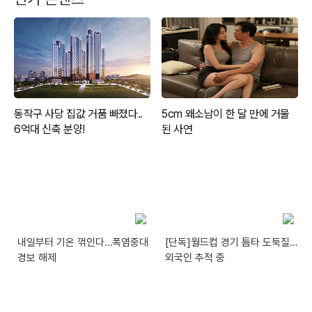
내일부터 기온 꺾인다…폭염중대
[단독]월드컵 경기 틈타 도둑질…
경보 해제
외국인 추적 중