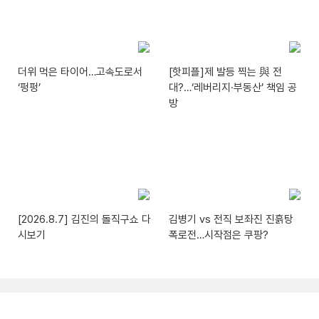
더위 먹은 타이어…고속도로서
[핫피플]제 발등 찍는 與 전
‘펑펑’
대?…‘레버리지·부동산’ 책임 공
방
[2026.8.7] 김진의 돌직구쇼 다
김병기 vs 전직 보좌진 진흙탕
시보기
폭로전…시작점은 쿠팡?