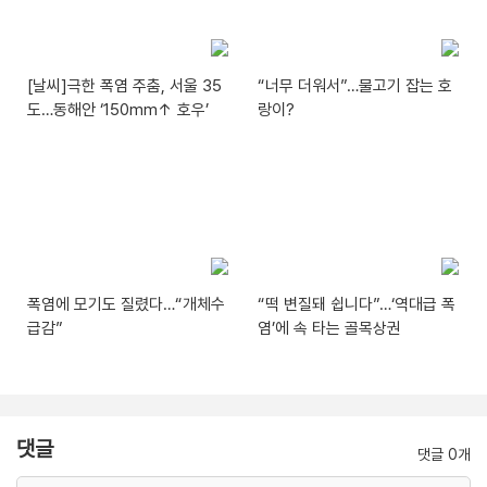
[날씨]극한 폭염 주춤, 서울 35
“너무 더워서”…물고기 잡는 호
도…동해안 ‘150mm↑ 호우’
랑이?
폭염에 모기도 질렸다…“개체수
“떡 변질돼 쉽니다”…‘역대급 폭
급감”
염’에 속 타는 골목상권
댓글
댓글 0개