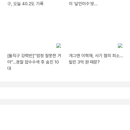
구, 오늘 40.2도 기록
이 ‘살인미수’로…
[돌직구 강력반]“엄청 잘못한 거
개그맨 이혁재, 사기 혐의 피소…
야”…경찰 압수수색 후 숨진 10
빌린 3억 원 때문?
대