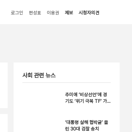
로그인
편성표
이용권
제보
시청자의견
사회 관련 뉴스
추미애 ‘비상선언’에 경
기도 ‘위기 극복 TF’ 가
동
‘대통령 살해 협박글’ 올
린 30대 검찰 송치