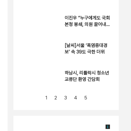
이진우 “누구에게도 국회
본청 봉쇄, 의원 끌어내
라 지시 안해” [현장영
상]
[날씨]서울 ‘폭염중대경
보’ 속 39도 극한 더위
하남시, 리틀락시 청소년
교류단 환영 간담회
1
2
3
4
5