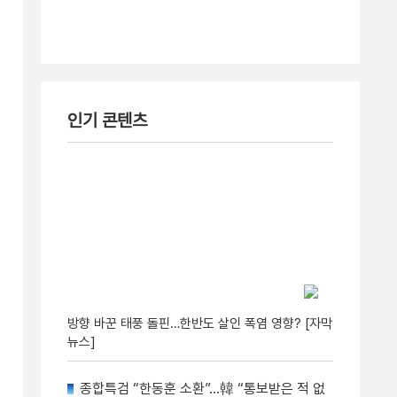
인기 콘텐츠
방향 바꾼 태풍 돌핀…한반도 살인 폭염 영향? [자막
뉴스]
종합특검 “한동훈 소환”…韓 “통보받은 적 없