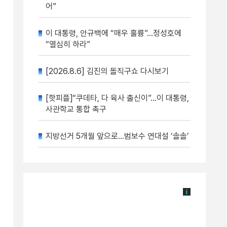
어”
이 대통령, 안규백에 “매우 훌륭”…정성호에
“열심히 하라”
[2026.8.6] 김진의 돌직구쇼 다시보기
[핫피플]“쿠데타, 다 육사 출신이”…이 대통령,
사관학교 통합 촉구
지방선거 5개월 앞으로…범보수 연대설 ‘솔솔’