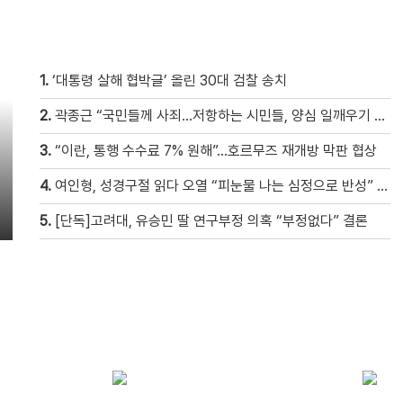
1.
‘대통령 살해 협박글’ 올린 30대 검찰 송치
2.
곽종근 “국민들께 사죄…저항하는 시민들, 양심 일깨우기 시작” [현장영상]
3.
“이란, 통행 수수료 7% 원해”…호르무즈 재개방 막판 협상
4.
여인형, 성경구절 읽다 오열 “피눈물 나는 심정으로 반성” [현장영상]
5.
[단독]고려대, 유승민 딸 연구부정 의혹 “부정없다” 결론