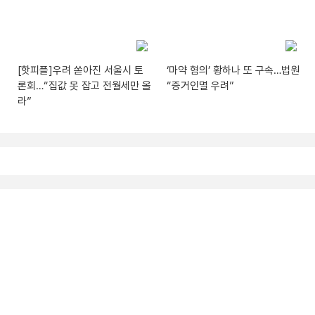
[핫피플]우려 쏟아진 서울시 토
‘마약 혐의’ 황하나 또 구속…법원
론회…“집값 못 잡고 전월세만 올
“증거인멸 우려”
라”