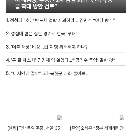
급 확대 방안 검토”
1.
정청래 “호남 반도체 겁박 사과하라”…김민석 “야당 방식”
2.
성접대 받은 심판 경기서 한국 ‘무패’
3.
‘더블 태풍’ 비상…日 여행 취소해야 하나?
4.
‘두 팔 제스처’ 김민재 입 열었다…“‘공격수 투입’ 말한 것”
5.
“마지막에 말야”…러-북한군 대화 들어보니
[날씨]극한 폭염 주춤, 서울 35
[출연]오세훈 “정부 세제개편안