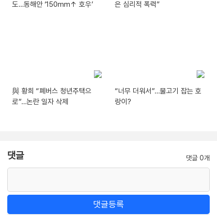
도…동해안 ‘150mm↑ 호우’
은 심리적 폭력”
與 황희 “폐버스 청년주택으
“너무 더워서”…물고기 잡는 호
로”…논란 일자 삭제
랑이?
댓글
댓글 0개
댓글등록