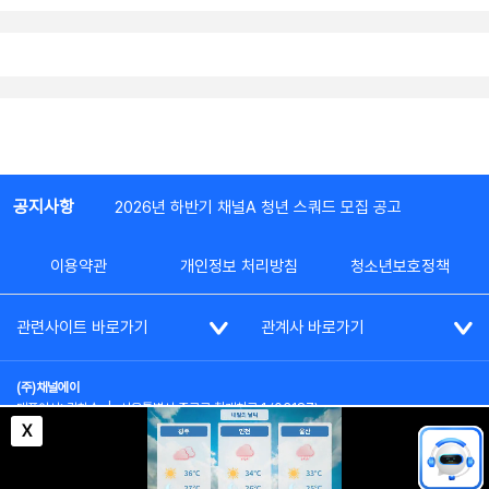
공지사항
2026년 하반기 채널A 청년 스쿼드 모집 공고
이용약관
개인정보 처리방침
청소년보호정책
관련사이트 바로가기
관계사 바로가기
(주)채널에이
대표이사: 김차수
|
서울특별시 종로구 청계천로 1 (03187)
부가통신사업신고: 022357호
|
사업자등록번호: 101-86-62787
X
대표전화: (02)2020-3114
|
시청자상담실: (02)2020-3100
통신판매업신고: 제2012-서울종로-0195호