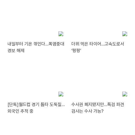
내일부터 기온 꺾인다…폭염중대
더위 먹은 타이어…고속도로서
경보 해제
‘펑펑’
[단독]월드컵 경기 틈타 도둑질…
수사권 폐지됐지만…특검 파견
외국인 추적 중
검사는 수사 가능?