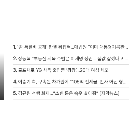
1.
‘尹 특활비 공개’ 판결 뒤집혀…대법원 “이미 대통령기록관 이관”
2.
장동혁 “부동산 지옥 주범은 이재명 정권… 집값 잡겠다고 국민만 잡아“
3.
골프채로 YG 사옥 출입문 ‘쾅쾅’…20대 여성 체포
4.
이승기 측, 구속된 차가원에 “105억 전세금, 민사 아닌 형사 범죄…엄벌 원해” [자막뉴스]
5.
김규원 선행 화제…“소변 묻은 속옷 빨아줘” [자막뉴스]