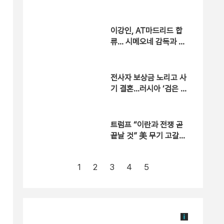
스]
이강인, AT마드리드 합
류… 시메오네 감독과 웃
으며 인사
전사자 보상금 노리고 사
기 결혼…러시아 ‘검은 과
부’ 사회적 논란 [자막뉴
스]
트럼프 “이란과 전쟁 곧
끝날 것” 美 무기 고갈설
에는 “일부는 빠듯”
1
2
3
4
5