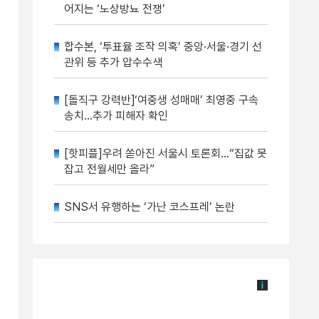
어지는 ‘노상방뇨 전쟁’
합수본, ‘투표율 조작 의혹’ 중앙·서울·경기 선
관위 등 추가 압수수색
[돌직구 강력반]‘여중생 성매매’ 최영중 구속
송치…추가 피해자 확인
[핫피플]우려 쏟아진 서울시 토론회…“집값 못
잡고 전월세만 올라”
SNS서 유행하는 ‘가난 코스프레’ 논란