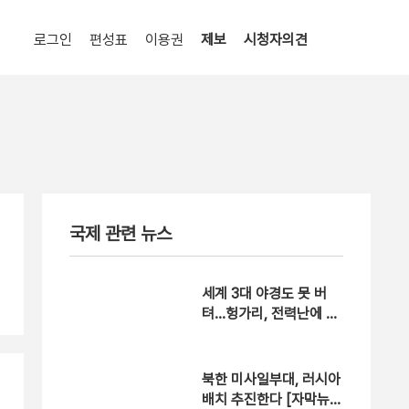
로그인
편성표
이용권
제보
시청자의견
국제 관련 뉴스
세계 3대 야경도 못 버
텨…헝가리, 전력난에 경
관 조명 껐다 [현장영상]
북한 미사일부대, 러시아
배치 추진한다 [자막뉴