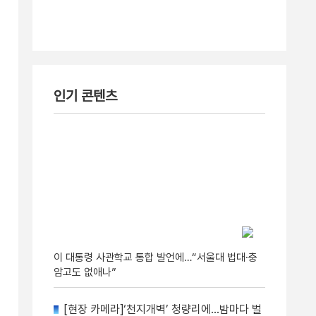
인기 콘텐츠
이 대통령 사관학교 통합 발언에…“서울대 법대·충
암고도 없애나”
[현장 카메라]‘천지개벽’ 청량리에…밤마다 벌