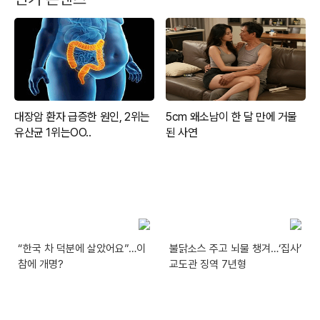
“한국 차 덕분에 살았어요”…이
불닭소스 주고 뇌물 챙겨…‘집사’
참에 개명?
교도관 징역 7년형