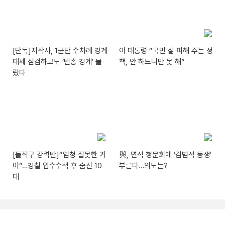
[단독]지작사, 1군단 수차례 경계
이 대통령 “국민 삶 피해 주는 정
태세 점검하고도 ‘빈총 경계’ 몰
책, 안 하느니만 못 해”
랐다
[돌직구 강력반]“엄청 잘못한 거
與, 연석 청문회에 ‘김범석 동생’
야”…경찰 압수수색 후 숨진 10
부른다…의도는?
대