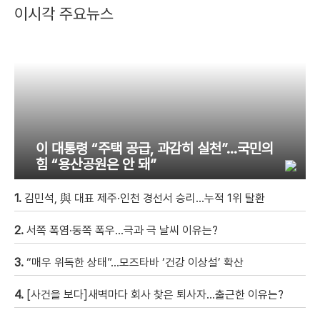
이시각 주요뉴스
이 대통령 “주택 공급, 과감히 실천”…국민의
힘 “용산공원은 안 돼”
1.
김민석, 與 대표 제주·인천 경선서 승리…누적 1위 탈환
2.
서쪽 폭염·동쪽 폭우…극과 극 날씨 이유는?
3.
“매우 위독한 상태”…모즈타바 ‘건강 이상설’ 확산
4.
[사건을 보다]새벽마다 회사 찾은 퇴사자…출근한 이유는?