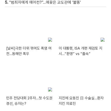
5.
“범죄자에게 에어컨?”…애꿎은 교도관에 ‘불똥’
[날씨]극한 더위 꺾여도 폭염 여
이 대통령, ISA 개편 재검토 지
전…동해안 폭우
시…“환영” vs “졸속”
민주 전당대회 2주차…첫 수도권
지진에 요동친 日 수술실…환자
경선, 승자는?
지킨 의료진