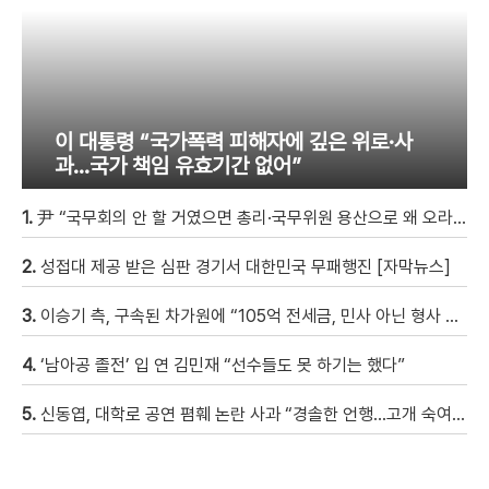
이 대통령 “국가폭력 피해자에 깊은 위로·사
과…국가 책임 유효기간 없어”
1.
尹 “국무회의 안 할 거였으면 총리·국무위원 용산으로 왜 오라 했겠나” [현장영상]
2.
성접대 제공 받은 심판 경기서 대한민국 무패행진 [자막뉴스]
3.
이승기 측, 구속된 차가원에 “105억 전세금, 민사 아닌 형사 범죄…엄벌 원해” [자막뉴스]
4.
‘남아공 졸전’ 입 연 김민재 “선수들도 못 하기는 했다”
5.
신동엽, 대학로 공연 폄훼 논란 사과 “경솔한 언행…고개 숙여 사과”