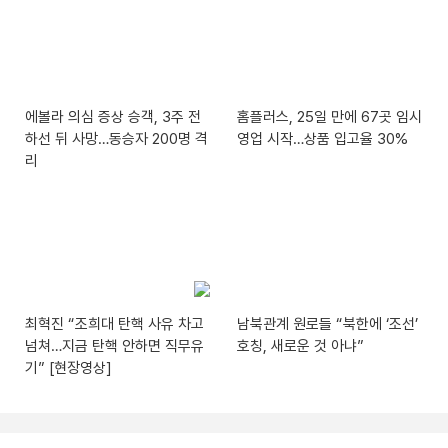
에볼라 의심 증상 승객, 3주 전
홈플러스, 25일 만에 67곳 임시
하선 뒤 사망…동승자 200명 격
영업 시작…상품 입고율 30%
리
최혁진 “조희대 탄핵 사유 차고
남북관계 원로들 “북한에 ‘조선’
넘쳐…지금 탄핵 안하면 직무유
호칭, 새로운 것 아냐”
기” [현장영상]