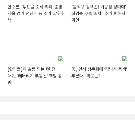
합수본, ‘투표율 조작 의혹’ 중앙·
[돌직구 강력반]‘여중생 성매매’
서울·경기 선관위 등 추가 압수수
최영중 구속 송치…추가 피해자
색
확인
[핫피플]제 발등 찍는 與 전
與, 연석 청문회에 ‘김범석 동생’
대?…‘레버리지·부동산’ 책임 공
부른다…의도는?
방