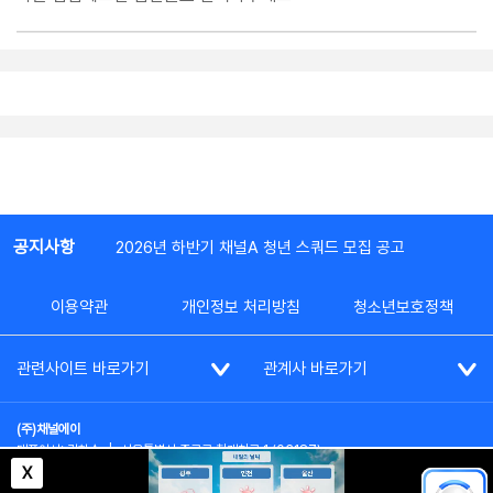
공지사항
2026년 하반기 채널A 청년 스쿼드 모집 공고
이용약관
개인정보 처리방침
청소년보호정책
관련사이트 바로가기
관계사 바로가기
(주)채널에이
대표이사: 김차수
|
서울특별시 종로구 청계천로 1 (03187)
부가통신사업신고: 022357호
|
사업자등록번호: 101-86-62787
X
대표전화: (02)2020-3114
|
시청자상담실: (02)2020-3100