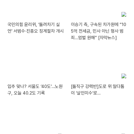
국민의힘 윤리위, ‘돌려차기 실
이승기 측, 구속된 차가원에 “10
언’ 서범수·진종오 징계절차 개시
5억 전세금, 민사 아닌 형사 범
죄…엄벌 원해” [자막뉴스]
입추 맞나? 서울도 ‘40도’…노원
[돌직구 강력반]도로 위 말다툼
구, 오늘 40.2도 기록
이 ‘살인미수’로…