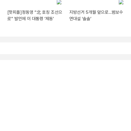
[핫피플]정동영 “北 호칭 조선으
지방선거 5개월 앞으로…범보수
로” 발언에 이 대통령 ‘제동’
연대설 ‘솔솔’