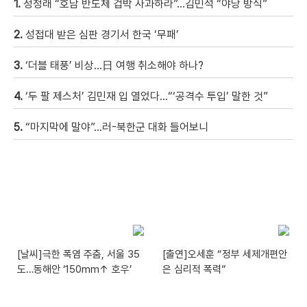
1.
정청래 “호남 반도체 겁박 사과하라”…김민석 “야당 방식”
2.
성접대 받은 심판 경기서 한국 ‘무패’
3.
‘더블 태풍’ 비상…日 여행 취소해야 하나?
4.
‘두 팔 제스처’ 김민재 입 열었다…“‘공격수 투입’ 말한 것”
5.
“마지막에 말야”…러-북한군 대화 들어보니
[날씨]극한 폭염 주춤, 서울 35
[출연]오세훈 “정부 세제개편안
도…동해안 ‘150mm↑ 호우’
은 심리적 폭력”