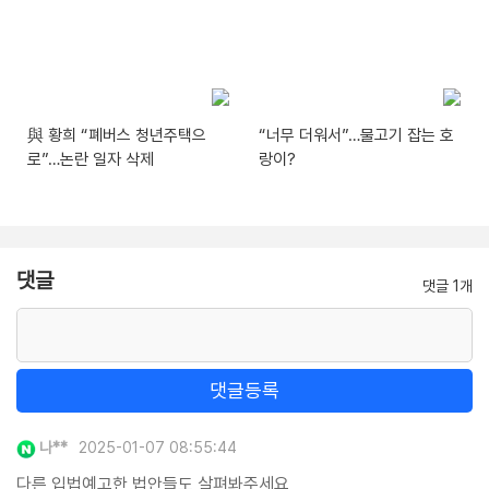
與 황희 “폐버스 청년주택으
“너무 더워서”…물고기 잡는 호
로”…논란 일자 삭제
랑이?
댓글
댓글 1개
댓글등록
나**
2025-01-07 08:55:44
다른 입법예고한 법안들도 살펴봐주세요