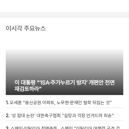
이시각 주요뉴스
이 대통령 “‘ISA·주가누르기 방지’ 개편안 전면
재검토하라”
1.
오세훈 “용산공원 아파트, 노무현·문재인 철학 뒤집는 것”
2.
‘성 접대 논란’ 대한축구협회 “실망과 걱정 안겨드려 죄송”
3.
스페인·이탈리아 정면충돌…스페인 “이탈리아 여행객 국경 검문할 것”