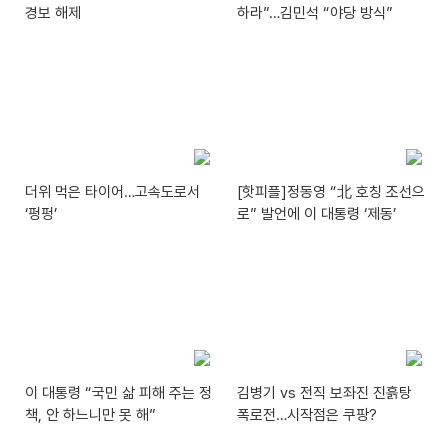
경보 해제
하라”…김민석 “야당 방식”
더위 먹은 타이어…고속도로서
[핫피플]정동영 “北 호칭 조선으
‘펑펑’
로” 발언에 이 대통령 ‘제동’
이 대통령 “국민 삶 피해 주는 정
김병기 vs 전직 보좌진 진흙탕
책, 안 하느니만 못 해”
폭로전…시작점은 쿠팡?