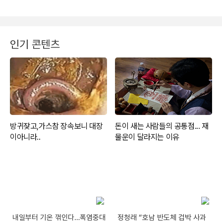
인기 콘텐츠
내일부터 기온 꺾인다…폭염중대
정청래 “호남 반도체 겁박 사과