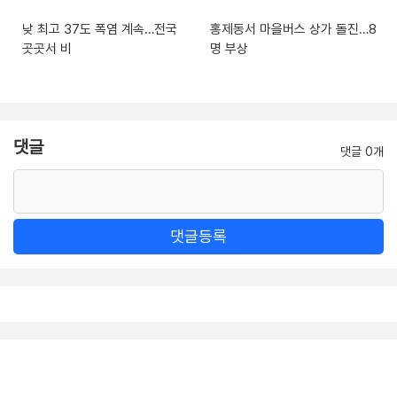
낮 최고 37도 폭염 계속…전국
홍제동서 마을버스 상가 돌진…8
곳곳서 비
명 부상
댓글
댓글 0개
댓글등록