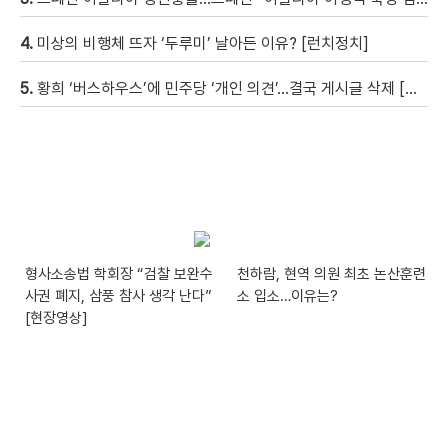
4.
미상의 비행체 뜨자 ‘두루미’ 날아든 이유? [런치정치]
5.
황희 ‘버스하우스’에 민주당 ‘개인 의견’…결국 게시글 삭제 [자막뉴스]
형사소송법 학회장 “검찰 보완수
천하람, 현역 의원 최초 논산훈련
사권 폐지, 삼풍 참사 생각 난다”
소 입소…이유는?
[현장영상]