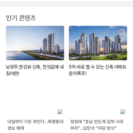
인기 콘텐츠
내일부터 기온 꺾인다…폭염중대
정청래 “호남 반도체 겁박 사과
경보 해제
하라”…김민석 “야당 방식”