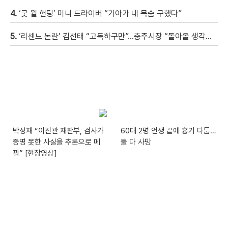
4.
‘굿 윌 헌팅’ 미니 드라이버 “기아가 내 목숨 구했다”
5.
‘리센느 논란’ 김선태 “고독하구만”…충주시장 “돌아올 생각은?”
박성재 “이진관 재판부, 검사가
60대 2명 언쟁 끝에 흉기 다툼…
증명 못한 사실을 추론으로 메
둘 다 사망
꿔” [현장영상]