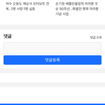
여수 오동도 해상서 모터보트 전
손기정 베를린올림픽 마라톤 우
복…1명 사망·1명 실종
승 90주년…특별전·평화 마라톤
기념 사업
댓글
댓글 0개
댓글등록