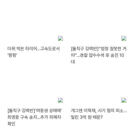
더위 먹은 타이어…고속도로서
[돌직구 강력반]“엄청 잘못한 거
‘펑펑’
야”…경찰 압수수색 후 숨진 10
대
[돌직구 강력반]‘여중생 성매매’
개그맨 이혁재, 사기 혐의 피소…
최영중 구속 송치…추가 피해자
빌린 3억 원 때문?
확인