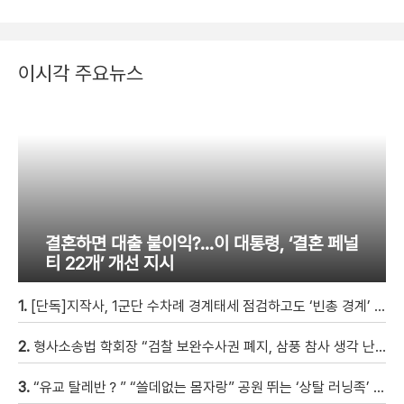
이시각 주요뉴스
결혼하면 대출 불이익?…이 대통령, ‘결혼 페널
티 22개’ 개선 지시
1.
[단독]지작사, 1군단 수차례 경계태세 점검하고도 ‘빈총 경계’ 몰랐다
2.
형사소송법 학회장 “검찰 보완수사권 폐지, 삼풍 참사 생각 난다” [현장영상]
3.
“유교 탈레반？” “쓸데없는 몸자랑” 공원 뛰는 ‘상탈 러닝족’ 갑론을박 [자막뉴스]