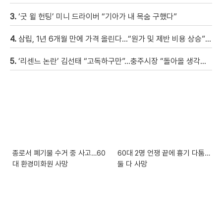
3.
‘굿 윌 헌팅’ 미니 드라이버 “기아가 내 목숨 구했다”
4.
삼립, 1년 6개월 만에 가격 올린다…“원가 및 제반 비용 상승” [자막뉴스]
5.
‘리센느 논란’ 김선태 “고독하구만”…충주시장 “돌아올 생각은?”
종로서 폐기물 수거 중 사고…60
60대 2명 언쟁 끝에 흉기 다툼…
대 환경미화원 사망
둘 다 사망