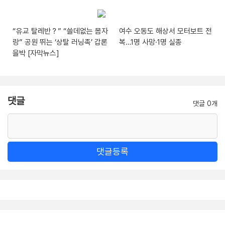
“유교 탈레반？” “쓸데없는 몸자
여수 오동도 해상서 모터보트 전
랑” 공원 뛰는 ‘상탈 러닝족’ 갑론
복…1명 사망·1명 실종
을박 [자막뉴스]
댓글
댓글 0개
댓글등록