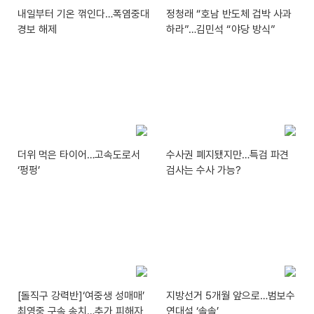
내일부터 기온 꺾인다…폭염중대
정청래 “호남 반도체 겁박 사과
경보 해제
하라”…김민석 “야당 방식”
더위 먹은 타이어…고속도로서
수사권 폐지됐지만…특검 파견
‘펑펑’
검사는 수사 가능?
[돌직구 강력반]‘여중생 성매매’
지방선거 5개월 앞으로…범보수
최영중 구속 송치…추가 피해자
연대설 ‘솔솔’