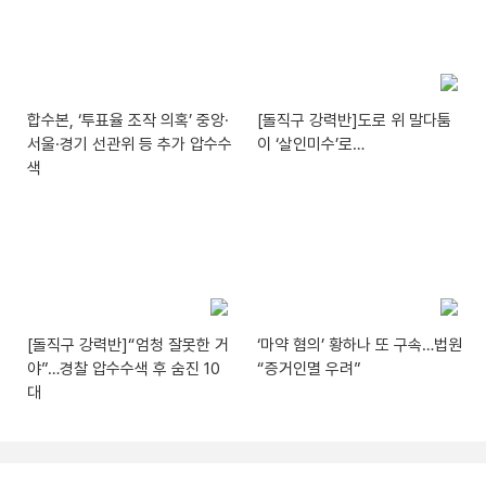
합수본, ‘투표율 조작 의혹’ 중앙·
[돌직구 강력반]도로 위 말다툼
서울·경기 선관위 등 추가 압수수
이 ‘살인미수’로…
색
[돌직구 강력반]“엄청 잘못한 거
‘마약 혐의’ 황하나 또 구속…법원
야”…경찰 압수수색 후 숨진 10
“증거인멸 우려”
대