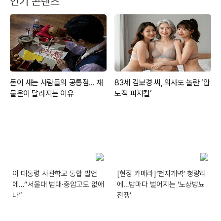
인기 콘텐츠
이 대통령 사관학교 통합 발언
[현장 카메라]‘천지개벽’ 청량리
에…“서울대 법대·충암고도 없애
에…밤마다 벌어지는 ‘노상방뇨
나”
전쟁’