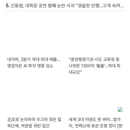
5.
신동엽, 대학로 공연 폄훼 논란 사과 “경솔한 언행…고개 숙여 사과”
네이버, 2분기 역대 최대 매출…
“중앙행정기관·시도 교육청 등
영업익은 AI 투자 영향 감소
나랏돈 1300억 ‘줄줄’…역대 최
대규모”
北포로 논의하러 우크라 찾은 탈
세계 3대 야경도 못 버텨…헝가
북단체, 여권법 위반 입건
리, 전력난에 경관 조명 껐다 [현