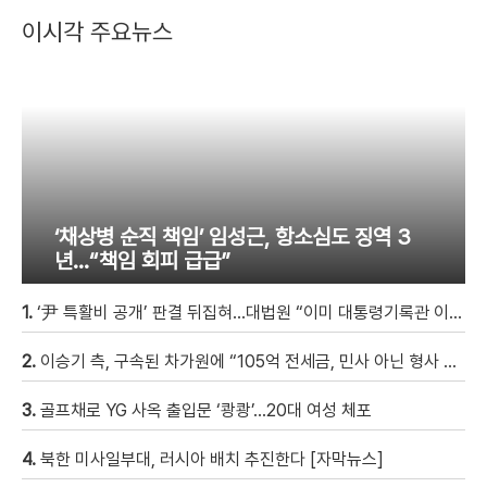
이시각 주요뉴스
‘채상병 순직 책임’ 임성근, 항소심도 징역 3
년…“책임 회피 급급”
1.
‘尹 특활비 공개’ 판결 뒤집혀…대법원 “이미 대통령기록관 이관”
2.
이승기 측, 구속된 차가원에 “105억 전세금, 민사 아닌 형사 범죄…엄벌 원해” [자막뉴스]
3.
골프채로 YG 사옥 출입문 ‘쾅쾅’…20대 여성 체포
4.
북한 미사일부대, 러시아 배치 추진한다 [자막뉴스]