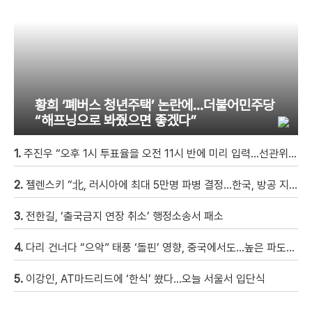
황희 ‘폐버스 청년주택’ 논란에…더불어민주당
“해프닝으로 봐줬으면 좋겠다”
1.
주진우 “오후 1시 투표율을 오전 11시 반에 미리 입력…선관위 ‘타임머신 조작‘” [현장영상]
2.
젤렌스키 “北, 러시아에 최대 5만명 파병 결정…한국, 방공 지원해달라”
3.
전한길, ‘출국금지 연장 취소’ 행정소송서 패소
4.
다리 건너다 “으악” 태풍 ‘돌핀’ 영향, 중국에서도…높은 파도에 휩쓸려 9세 아이 실종 [현장영상]
5.
이강인, AT마드리드에 ‘한식’ 쐈다…오늘 서울서 입단식