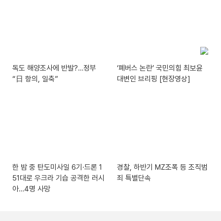
독도 해양조사에 반발?…정부
‘폐버스 논란’ 국민의힘 최보윤
“日 항의, 일축”
대변인 브리핑 [현장영상]
한 밤 중 탄도미사일 6기·드론 1
경찰, 하반기 MZ조폭 등 조직범
51대로 우크라 기습 공격한 러시
죄 특별단속
아…4명 사망