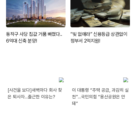
[사건을 보다]새벽마다 회사 찾
이 대통령 “주택 공급, 과감히 실
은 퇴사자…출근한 이유는?
천”…국민의힘 “용산공원은 안
돼”