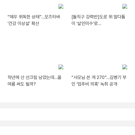
“매우 위독한 상태”…모즈타바
[돌직구 강력반]도로 위 말다툼
‘건강 이상설’ 확산
이 ‘살인미수’로…
작년에 산 선크림 남았는데…올
“사모님 쓴 게 270”…김병기 부
여름 써도 될까?
인 ‘업추비 의혹’ 녹취 공개