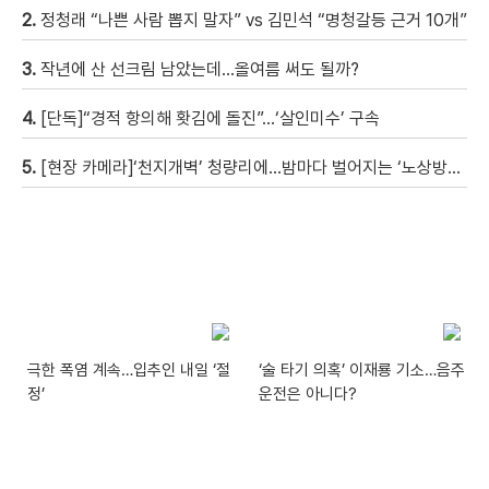
2.
정청래 “나쁜 사람 뽑지 말자” vs 김민석 “명청갈등 근거 10개”
3.
작년에 산 선크림 남았는데…올여름 써도 될까?
4.
[단독]“경적 항의해 홧김에 돌진”…‘살인미수’ 구속
5.
[현장 카메라]‘천지개벽’ 청량리에…밤마다 벌어지는 ‘노상방뇨 전쟁’
극한 폭염 계속…입추인 내일 ‘절
‘술 타기 의혹’ 이재룡 기소…음주
정’
운전은 아니다?