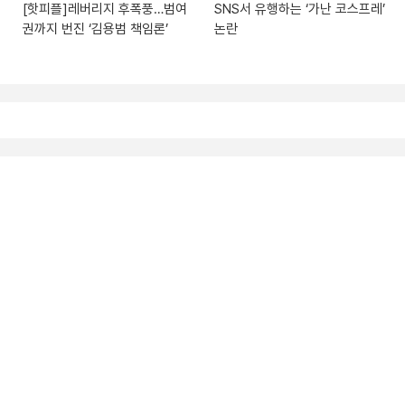
[핫피플]레버리지 후폭풍…범여
SNS서 유행하는 ‘가난 코스프레’
권까지 번진 ‘김용범 책임론’
논란