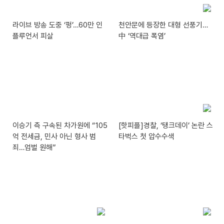
라이브 방송 도중 ‘펑’…60만 인
천안문에 등장한 대형 선풍기…
플루언서 피살
中 ‘역대급 폭염’
이승기 측 구속된 차가원에 “105
[핫피플]경찰, ‘탱크데이’ 논란 스
억 전세금, 민사 아닌 형사 범
타벅스 첫 압수수색
죄…엄벌 원해”