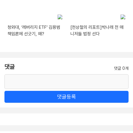
청와대, ‘레버리지 ETF’ 김용범
[천상철의 리포트]박나래 전 매
책임론에 선긋기, 왜?
니저들 법정 선다
댓글
댓글 0개
댓글등록