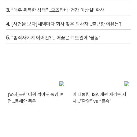
3.
“매우 위독한 상태”…모즈타바 ‘건강 이상설’ 확산
4.
[사건을 보다]새벽마다 회사 찾은 퇴사자…출근한 이유는?
5.
“범죄자에게 에어컨?”…애꿎은 교도관에 ‘불똥’
[날씨]극한 더위 꺾여도 폭염 여
이 대통령, ISA 개편 재검토 지
전…동해안 폭우
시…“환영” vs “졸속”