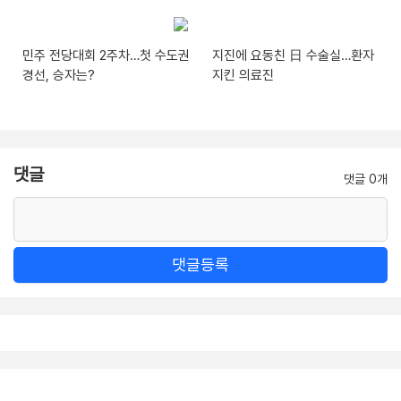
민주 전당대회 2주차…첫 수도권
지진에 요동친 日 수술실…환자
경선, 승자는?
지킨 의료진
댓글
댓글 0개
댓글등록