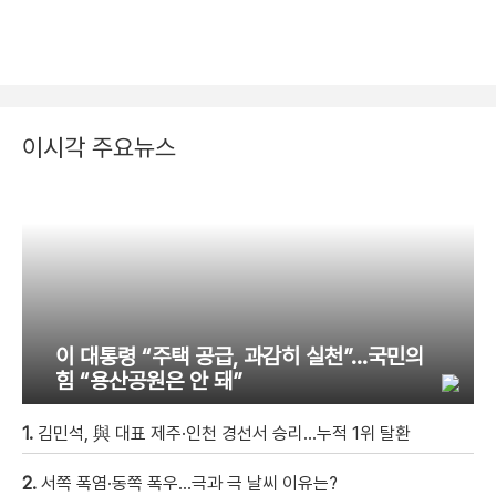
이시각 주요뉴스
이 대통령 “주택 공급, 과감히 실천”…국민의
힘 “용산공원은 안 돼”
1.
김민석, 與 대표 제주·인천 경선서 승리…누적 1위 탈환
2.
서쪽 폭염·동쪽 폭우…극과 극 날씨 이유는?