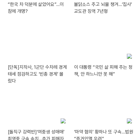
“한국 차 덕분에 살았어요”…이
불닭소스 주고 뇌물 챙겨…‘집사’
참에 개명?
교도관 징역 7년형
[단독]지작사, 1군단 수차례 경계
이 대통령 “국민 삶 피해 주는 정
태세 점검하고도 ‘빈총 경계’ 몰
책, 안 하느니만 못 해”
랐다
[돌직구 강력반]‘여중생 성매매’
‘마약 혐의’ 황하나 또 구속…법원
최영중 구속 송치…추가 피해자
“증거인멸 우려”