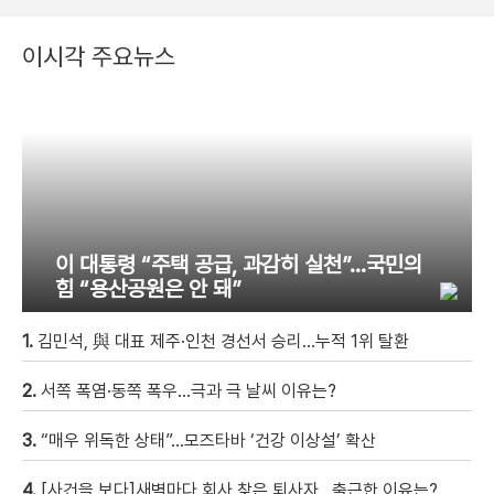
이시각 주요뉴스
이 대통령 “주택 공급, 과감히 실천”…국민의
힘 “용산공원은 안 돼”
1.
김민석, 與 대표 제주·인천 경선서 승리…누적 1위 탈환
2.
서쪽 폭염·동쪽 폭우…극과 극 날씨 이유는?
3.
“매우 위독한 상태”…모즈타바 ‘건강 이상설’ 확산
4.
[사건을 보다]새벽마다 회사 찾은 퇴사자…출근한 이유는?