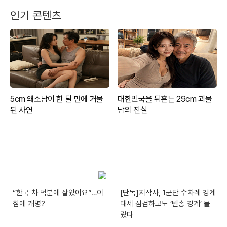
인기 콘텐츠
“한국 차 덕분에 살았어요”…이
[단독]지작사, 1군단 수차례 경계
참에 개명?
태세 점검하고도 ‘빈총 경계’ 몰
랐다