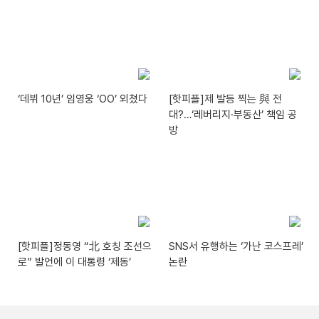
‘데뷔 10년’ 임영웅 ‘OO’ 외쳤다
[핫피플]제 발등 찍는 與 전
대?…‘레버리지·부동산’ 책임 공
방
[핫피플]정동영 “北 호칭 조선으
SNS서 유행하는 ‘가난 코스프레’
로” 발언에 이 대통령 ‘제동’
논란