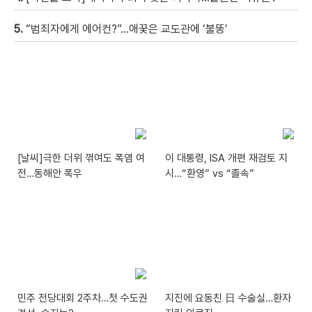
5.
“범죄자에게 에어컨?”…애꿎은 교도관에 ‘불똥’
[날씨]극한 더위 꺾여도 폭염 여
이 대통령, ISA 개편 재검토 지
전…동해안 폭우
시…“환영” vs “졸속”
민주 전당대회 2주차…첫 수도권
지진에 요동친 日 수술실…환자