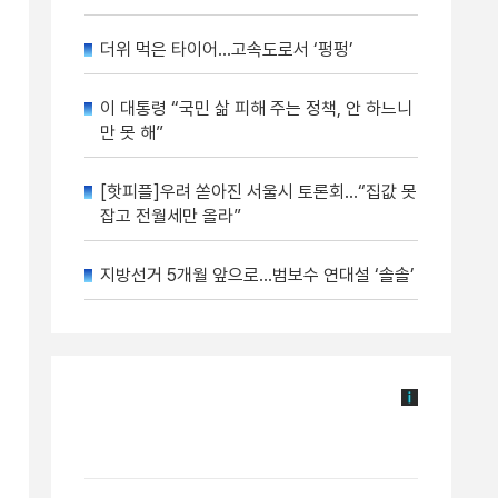
더위 먹은 타이어…고속도로서 ‘펑펑’
이 대통령 “국민 삶 피해 주는 정책, 안 하느니
만 못 해”
[핫피플]우려 쏟아진 서울시 토론회…“집값 못
잡고 전월세만 올라”
지방선거 5개월 앞으로…범보수 연대설 ‘솔솔’