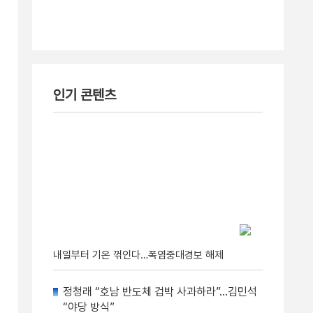
인기 콘텐츠
내일부터 기온 꺾인다…폭염중대경보 해제
정청래 “호남 반도체 겁박 사과하라”…김민석
“야당 방식”