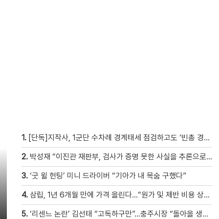
1.
[단독]지작사, 1군단 수차례 경계태세 점검하고도 ‘빈총 경계’ 몰랐다
2.
박성재 “이진관 재판부, 검사가 증명 못한 사실을 추론으로 메꿔” [현장영상]
3.
‘굿 윌 헌팅’ 미니 드라이버 “기아가 내 목숨 구했다”
4.
삼립, 1년 6개월 만에 가격 올린다…“원가 및 제반 비용 상승” [자막뉴스]
5.
‘리센느 논란’ 김선태 “고독하구만”…충주시장 “돌아올 생각은?”