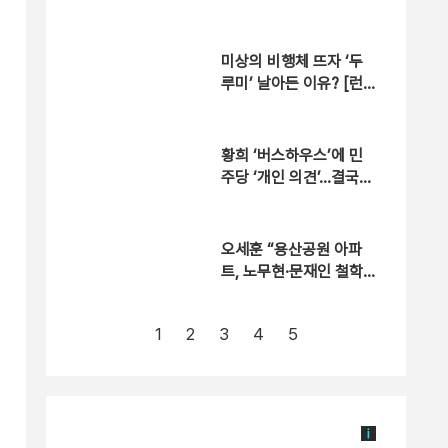
도 ‘빈총 경계’ 몰랐다
미상의 비행체 뜨자 ‘두
루미’ 날아든 이유? [런
치정치]
황희 ‘버스하우스’에 민
주당 ‘개인 의견’…결국
게시글 삭제 [자막뉴스]
오세훈 “용산공원 아파
트, 노무현·문재인 철학
뒤집는 것”
1
2
3
4
5