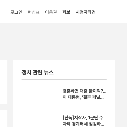
로그인
편성표
이용권
제보
시청자의견
정치 관련 뉴스
결혼하면 대출 불이익?…
이 대통령, ‘결혼 페널티
22개’ 개선 지시
[단독]지작사, 1군단 수
차례 경계태세 점검하고