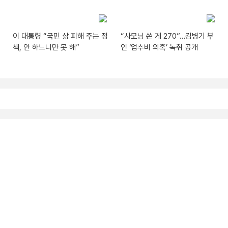
이 대통령 “국민 삶 피해 주는 정
“사모님 쓴 게 270”…김병기 부
책, 안 하느니만 못 해”
인 ‘업추비 의혹’ 녹취 공개