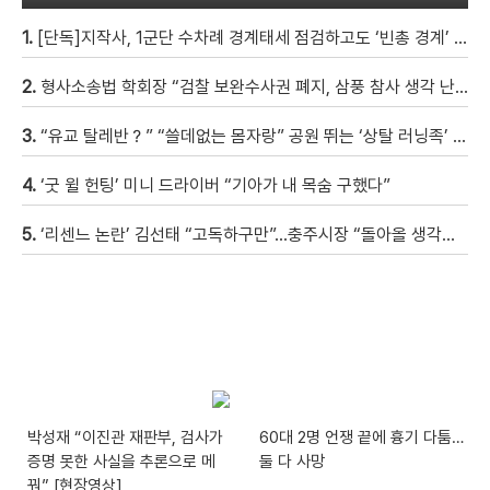
1.
[단독]지작사, 1군단 수차례 경계태세 점검하고도 ‘빈총 경계’ 몰랐다
2.
형사소송법 학회장 “검찰 보완수사권 폐지, 삼풍 참사 생각 난다” [현장영상]
3.
“유교 탈레반？” “쓸데없는 몸자랑” 공원 뛰는 ‘상탈 러닝족’ 갑론을박 [자막뉴스]
4.
‘굿 윌 헌팅’ 미니 드라이버 “기아가 내 목숨 구했다”
5.
‘리센느 논란’ 김선태 “고독하구만”…충주시장 “돌아올 생각은?”
박성재 “이진관 재판부, 검사가
60대 2명 언쟁 끝에 흉기 다툼…
증명 못한 사실을 추론으로 메
둘 다 사망
꿔” [현장영상]