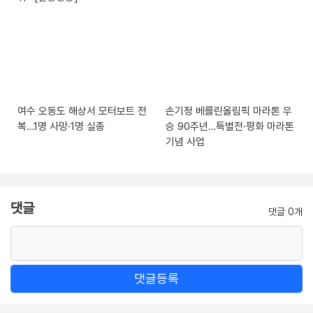
여수 오동도 해상서 모터보트 전
손기정 베를린올림픽 마라톤 우
복…1명 사망·1명 실종
승 90주년…특별전·평화 마라톤
기념 사업
댓글
댓글 0개
댓글등록