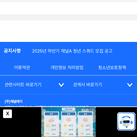
공지사항
2026년 하반기 채널A 청년 스쿼드 모집 공고
이용약관
개인정보 처리방침
청소년보호정책
관련사이트 바로가기
관계사 바로가기
(주)채널에이
대표이사: 김차수
|
서울특별시 종로구 청계천로 1 (03187)
부가통신사업신고: 022357호
|
사업자등록번호: 101-86-62787
X
대표전화: (02)2020-3114
|
시청자상담실: (02)2020-3100
통신판매업신고: 제2012-서울종로-0195호
COPYRIGHT(c) SINCE 2023,
CHANNEL A
ALL RIGHTS RESERVED.