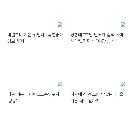
내일부터 기온 꺾인다…폭염중대
정청래 “호남 반도체 겁박 사과
경보 해제
하라”…김민석 “야당 방식”
더위 먹은 타이어…고속도로서
작년에 산 선크림 남았는데…올
‘펑펑’
여름 써도 될까?