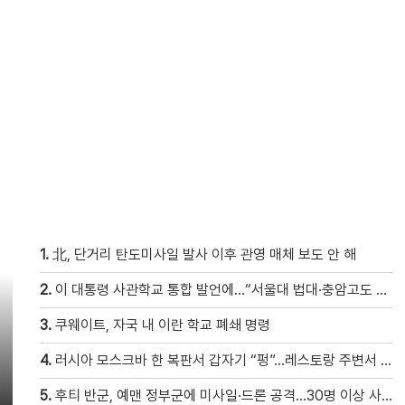
1.
北, 단거리 탄도미사일 발사 이후 관영 매체 보도 안 해
2.
이 대통령 사관학교 통합 발언에…“서울대 법대·충암고도 없애나”
3.
쿠웨이트, 자국 내 이란 학교 폐쇄 명령
4.
러시아 모스크바 한 복판서 갑자기 “펑”…레스토랑 주변서 사제 폭탄 폭발해 20여 명 사상 [현장영상]
5.
후티 반군, 예맨 정부군에 미사일·드론 공격…30명 이상 사망