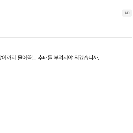
랑이까지 물어뜯는 추태를 부려서야 되겠습니까.