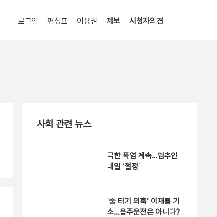
로그인
편성표
이용권
제보
시청자의견
사회 관련 뉴스
극한 폭염 계속…입추인
내일 ‘절정’
‘술 타기 의혹’ 이재룡 기
소…음주운전은 아니다?