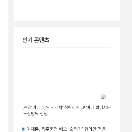
인기 콘텐츠
[현장 카메라]‘천지개벽’ 청량리에…밤마다 벌어지는
‘노상방뇨 전쟁’
이재룡, 음주운전 빼고 ‘술타기’ 혐의만 적용