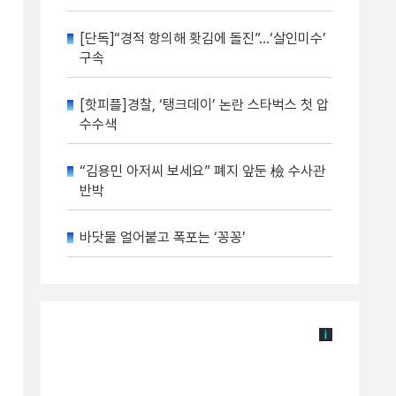
[단독]“경적 항의해 홧김에 돌진”…‘살인미수’
구속
[핫피플]경찰, ‘탱크데이’ 논란 스타벅스 첫 압
수수색
“김용민 아저씨 보세요” 폐지 앞둔 檢 수사관
반박
바닷물 얼어붙고 폭포는 ‘꽁꽁’