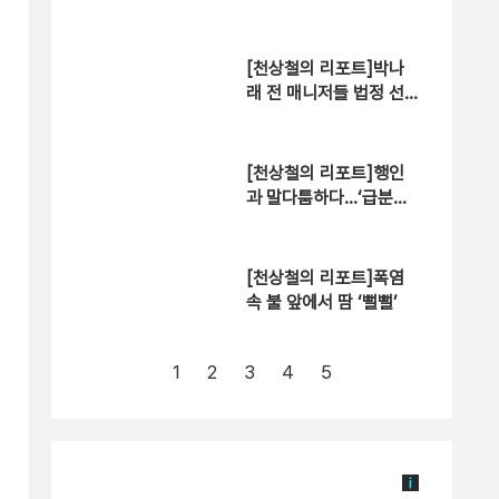
[천상철의 리포트]박나
래 전 매니저들 법정 선
다
[천상철의 리포트]행인
과 말다툼하다…‘급분노’
승용차 돌진
[천상철의 리포트]폭염
속 불 앞에서 땀 ‘뻘뻘’
1
2
3
4
5