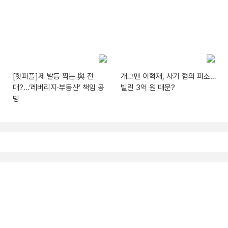
[핫피플]제 발등 찍는 與 전
개그맨 이혁재, 사기 혐의 피소…
대?…‘레버리지·부동산’ 책임 공
빌린 3억 원 때문?
방