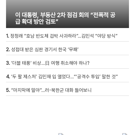
이 대통령, 부동산 2차 점검 회의 “전폭적 공
급 확대 방안 검토”
1.
정청래 “호남 반도체 겁박 사과하라”…김민석 “야당 방식”
2.
성접대 받은 심판 경기서 한국 ‘무패’
3.
‘더블 태풍’ 비상…日 여행 취소해야 하나?
4.
‘두 팔 제스처’ 김민재 입 열었다…“‘공격수 투입’ 말한 것”
5.
“마지막에 말야”…러-북한군 대화 들어보니