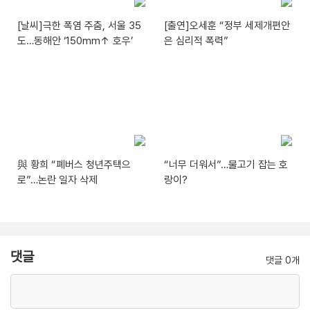
[날씨]극한 폭염 주춤, 서울 35
[출연]오세훈 “정부 세제개편안
도…동해안 ‘150mm↑ 호우’
은 심리적 폭력”
與 황희 “폐버스 청년주택으
“너무 더워서”…물고기 잡는 호
로”…논란 일자 삭제
랑이?
댓글
댓글 0개