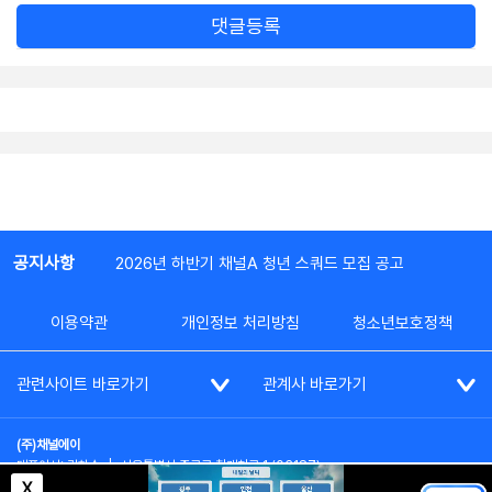
댓글등록
공지사항
2026년 하반기 채널A 청년 스쿼드 모집 공고
이용약관
개인정보 처리방침
청소년보호정책
관련사이트 바로가기
관계사 바로가기
(주)채널에이
대표이사: 김차수
|
서울특별시 종로구 청계천로 1 (03187)
부가통신사업신고: 022357호
|
사업자등록번호: 101-86-62787
X