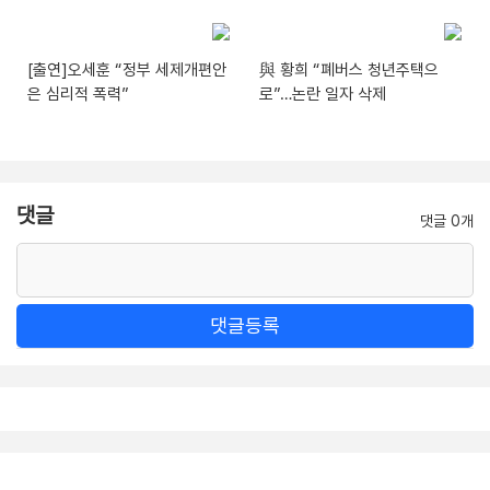
[출연]오세훈 “정부 세제개편안
與 황희 “폐버스 청년주택으
은 심리적 폭력”
로”…논란 일자 삭제
댓글
댓글 0개
댓글등록