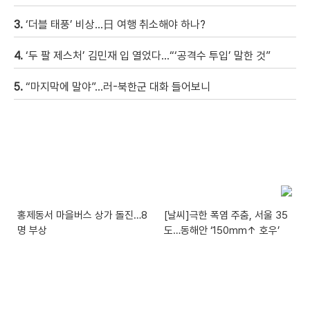
3.
‘더블 태풍’ 비상…日 여행 취소해야 하나?
4.
‘두 팔 제스처’ 김민재 입 열었다…“‘공격수 투입’ 말한 것”
5.
“마지막에 말야”…러-북한군 대화 들어보니
홍제동서 마을버스 상가 돌진…8
[날씨]극한 폭염 주춤, 서울 35
명 부상
도…동해안 ‘150mm↑ 호우’