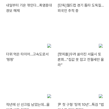
내일부터 기온 꺾인다…폭염중대
[단독]월드컵 경기 틈타 도둑질…
경보 해제
외국인 추적 중
더위 먹은 타이어…고속도로서
[핫피플]우려 쏟아진 서울시 토
‘펑펑’
론회…“집값 못 잡고 전월세만 올
라”
작년에 산 선크림 남았는데…올
尹 첫 구형 ‘징역 10년’…특검 “법