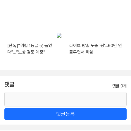
[단독]“위험 1등급 못 들었
라이브 방송 도중 ‘펑’…60만 인
다”…“보상 검토 예정”
플루언서 피살
댓글
댓글 0개
댓글등록