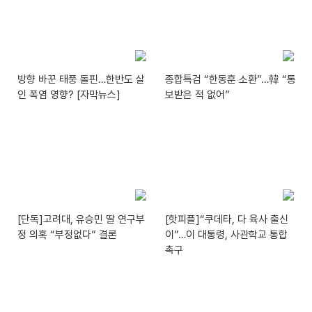
방향 바꾼 태풍 돌핀…한반도 살
종합특검 “한동훈 소환”…韓 “통
인 폭염 영향? [자막뉴스]
보받은 적 없어”
[단독]고려대, 유승민 딸 연구부
[핫피플]“쿠데타, 다 육사 출신
정 의혹 “부정없다” 결론
이”…이 대통령, 사관학교 통합
촉구