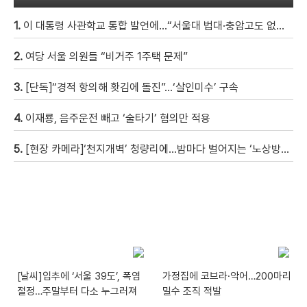
1.
이 대통령 사관학교 통합 발언에…“서울대 법대·충암고도 없애나”
2.
여당 서울 의원들 “비거주 1주택 문제”
3.
[단독]“경적 항의해 홧김에 돌진”…‘살인미수’ 구속
4.
이재룡, 음주운전 빼고 ‘술타기’ 혐의만 적용
5.
[현장 카메라]‘천지개벽’ 청량리에…밤마다 벌어지는 ‘노상방뇨 전쟁’
[날씨]입추에 ‘서울 39도’, 폭염
가정집에 코브라·악어…200마리
절정…주말부터 다소 누그러져
밀수 조직 적발