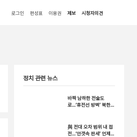
로그인
편성표
이용권
제보
시청자의견
정치 관련 뉴스
바짝 남하한 전술도
로…‘휴전선 방벽’ 북한
속셈은?
與 전대 오차 범위 내 접
전…‘안갯속 판세’ 언제