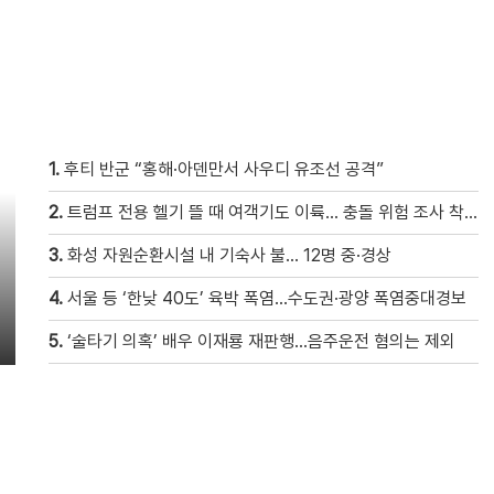
1.
후티 반군 “홍해·아덴만서 사우디 유조선 공격”
2.
트럼프 전용 헬기 뜰 때 여객기도 이륙… 충돌 위험 조사 착수
3.
화성 자원순환시설 내 기숙사 불… 12명 중·경상
4.
서울 등 ‘한낮 40도’ 육박 폭염…수도권·광양 폭염중대경보
5.
‘술타기 의혹’ 배우 이재룡 재판행…음주운전 혐의는 제외