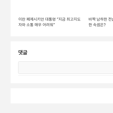
이란 페제시키안 대통령 “지금 최고지도
바짝 남하한 전
자와 소통 매우 어려워”
한 속셈은?
댓글