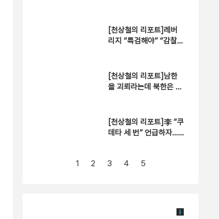
윤곽?
[천상철의 리포트]레버
리지 “특검해야” “감찰해
야”
[천상철의 리포트]남한
을 괴뢰라는데 북한은 조
선?
[천상철의 리포트]李 “쿠
데타 세 번” 언급하자…
육사 동문회 “정치 보복”
1
2
3
4
5