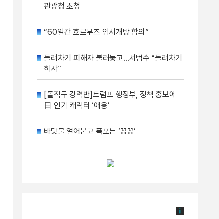
관광청 초청
“60일간 호르무즈 임시개방 합의”
돌려차기 피해자 불러놓고…서범수 “돌려차기
하자”
[돌직구 강력반]트럼프 행정부, 정책 홍보에
日 인기 캐릭터 ‘애용’
바닷물 얼어붙고 폭포는 ‘꽁꽁’