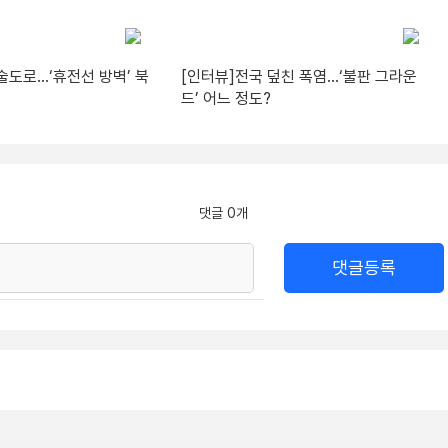
술도로…‘휴전선 방벽’ 북
[인터뷰]전국 덮친 폭염…‘불판 그라운
드’ 어느 정도?
댓글 0개
댓글등록