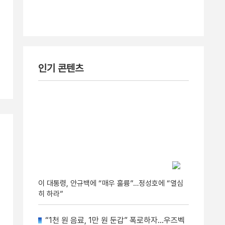
인기 콘텐츠
이 대통령, 안규백에 “매우 훌륭”…정성호에 “열심
히 하라”
“1천 원 음료, 1만 원 둔갑” 폭로하자…우즈벡