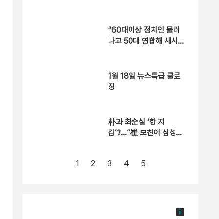
운’ 구상?
“60대이상 정치인 물러
나고 50대 연합해 새시
대 열어야”
1월 18일 뉴스특급 클로
징
朴과 최순실 ‘한 지
갑’?…“崔 모친이 삼성동
사저 계약”
1
2
3
4
5