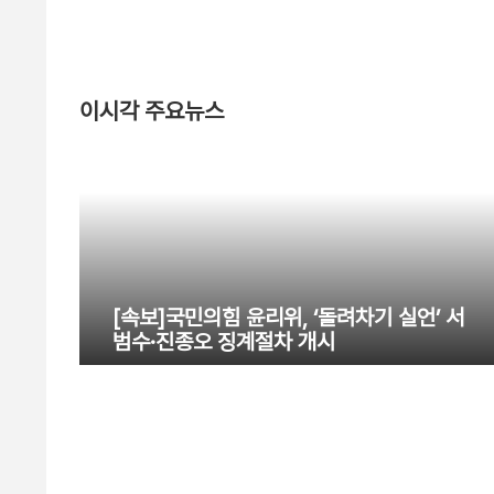
이시각 주요뉴스
[속보]국민의힘 윤리위, ‘돌려차기 실언’ 서
범수·진종오 징계절차 개시