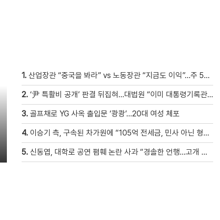
1.
산업장관 “중국을 봐라” vs 노동장관 “지금도 이익”…주 52시간 이견
2.
‘尹 특활비 공개’ 판결 뒤집혀…대법원 “이미 대통령기록관 이관”
3.
골프채로 YG 사옥 출입문 ‘쾅쾅’…20대 여성 체포
4.
이승기 측, 구속된 차가원에 “105억 전세금, 민사 아닌 형사 범죄…엄벌 원해” [자막뉴스]
5.
신동엽, 대학로 공연 폄훼 논란 사과 “경솔한 언행…고개 숙여 사과”