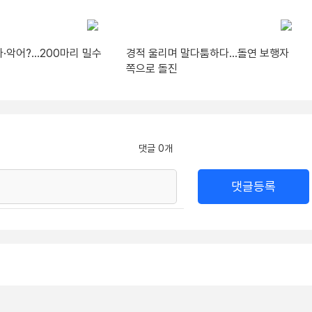
·악어?…200마리 밀수
경적 울리며 말다툼하다…돌연 보행자
쪽으로 돌진
댓글 0개
댓글등록