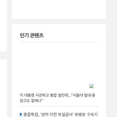
인기 콘텐츠
이 대통령 사관학교 통합 발언에…“서울대 법대·충
암고도 없애나”
종합특검, ‘관저 이전 부실감사’ 유병호 구속기