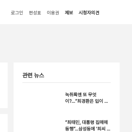
로그인
편성표
이용권
제보
시청자의견
관련 뉴스
녹취록엔 또 무엇
이?…“최경환은 입이 싸”
뒷담화
“최태민, 대통령 집매매
동행”…삼성동에 ‘최씨 타