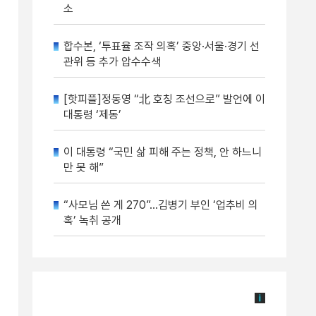
소
합수본, ‘투표율 조작 의혹’ 중앙·서울·경기 선
관위 등 추가 압수수색
[핫피플]정동영 “北 호칭 조선으로” 발언에 이
대통령 ‘제동’
이 대통령 “국민 삶 피해 주는 정책, 안 하느니
만 못 해”
“사모님 쓴 게 270”…김병기 부인 ‘업추비 의
혹’ 녹취 공개