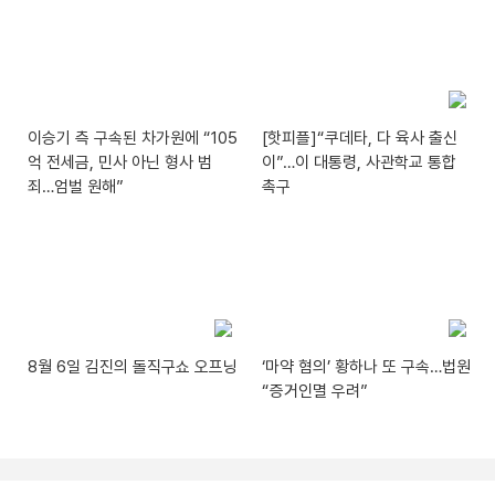
이승기 측 구속된 차가원에 “105
[핫피플]“쿠데타, 다 육사 출신
억 전세금, 민사 아닌 형사 범
이”…이 대통령, 사관학교 통합
죄…엄벌 원해”
촉구
8월 6일 김진의 돌직구쇼 오프닝
‘마약 혐의’ 황하나 또 구속…법원
“증거인멸 우려”