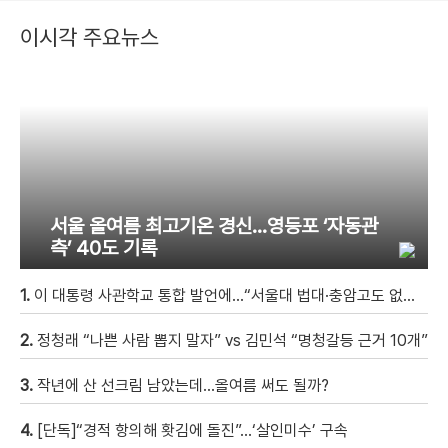
이시각 주요뉴스
서울 올여름 최고기온 경신…영등포 ‘자동관
측’ 40도 기록
1.
이 대통령 사관학교 통합 발언에…“서울대 법대·충암고도 없애나”
2.
정청래 “나쁜 사람 뽑지 말자” vs 김민석 “명청갈등 근거 10개”
3.
작년에 산 선크림 남았는데…올여름 써도 될까?
4.
[단독]“경적 항의해 홧김에 돌진”…‘살인미수’ 구속