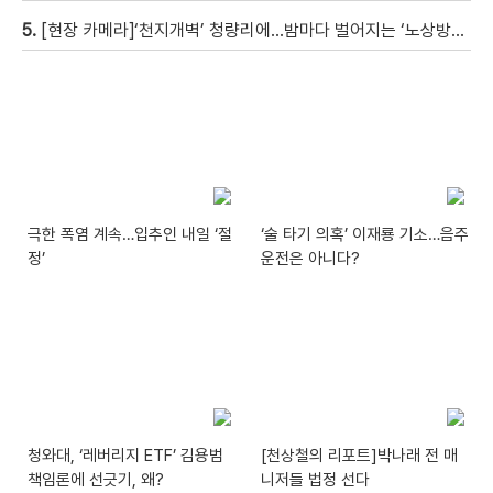
5.
[현장 카메라]‘천지개벽’ 청량리에…밤마다 벌어지는 ‘노상방뇨 전쟁’
극한 폭염 계속…입추인 내일 ‘절
‘술 타기 의혹’ 이재룡 기소…음주
정’
운전은 아니다?
청와대, ‘레버리지 ETF’ 김용범
[천상철의 리포트]박나래 전 매
책임론에 선긋기, 왜?
니저들 법정 선다