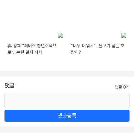
與 황희 “폐버스 청년주택으
“너무 더워서”…물고기 잡는 호
로”…논란 일자 삭제
랑이?
댓글
댓글 0개
댓글등록