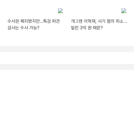
수사권 폐지됐지만…특검 파견
개그맨 이혁재, 사기 혐의 피소…
검사는 수사 가능?
빌린 3억 원 때문?