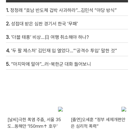
1.
정청래 “호남 반도체 겁박 사과하라”…김민석 “야당 방식”
2.
성접대 받은 심판 경기서 한국 ‘무패’
3.
‘더블 태풍’ 비상…日 여행 취소해야 하나?
4.
‘두 팔 제스처’ 김민재 입 열었다…“‘공격수 투입’ 말한 것”
5.
“마지막에 말야”…러-북한군 대화 들어보니
[날씨]극한 폭염 주춤, 서울 35
[출연]오세훈 “정부 세제개편안
도…동해안 ‘150mm↑ 호우’
은 심리적 폭력”