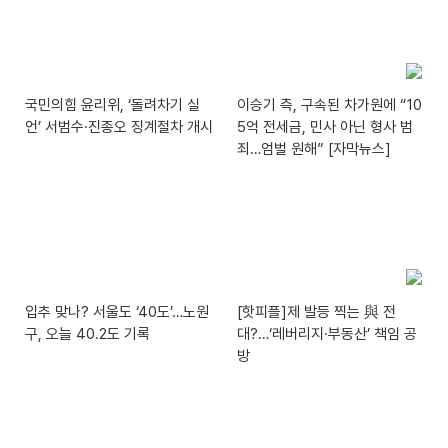
국민의힘 윤리위, ‘돌려차기 실
이승기 측, 구속된 차가원에 “10
언’ 서범수·진종오 징계절차 개시
5억 전세금, 민사 아닌 형사 범
죄…엄벌 원해” [자막뉴스]
입추 맞나? 서울도 ‘40도’…노원
[핫피플]제 발등 찍는 與 전
구, 오늘 40.2도 기록
대?…‘레버리지·부동산’ 책임 공
방