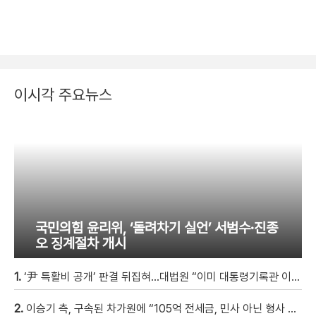
이시각 주요뉴스
국민의힘 윤리위, ‘돌려차기 실언’ 서범수·진종
오 징계절차 개시
1.
‘尹 특활비 공개’ 판결 뒤집혀…대법원 “이미 대통령기록관 이관”
2.
이승기 측, 구속된 차가원에 “105억 전세금, 민사 아닌 형사 범죄…엄벌 원해” [자막뉴스]