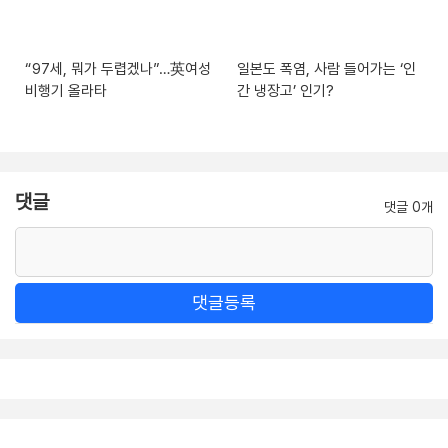
“97세, 뭐가 두렵겠나”…英여성
일본도 폭염, 사람 들어가는 ‘인
비행기 올라타
간 냉장고’ 인기?
댓글
댓글 0개
댓글등록