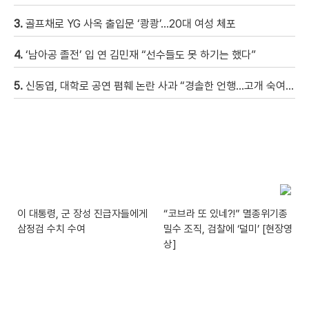
3.
골프채로 YG 사옥 출입문 ‘쾅쾅’…20대 여성 체포
4.
‘남아공 졸전’ 입 연 김민재 “선수들도 못 하기는 했다”
5.
신동엽, 대학로 공연 폄훼 논란 사과 “경솔한 언행…고개 숙여 사과”
이 대통령, 군 장성 진급자들에게
“코브라 또 있네?!” 멸종위기종
삼정검 수치 수여
밀수 조직, 검찰에 ‘덜미’ [현장영
상]