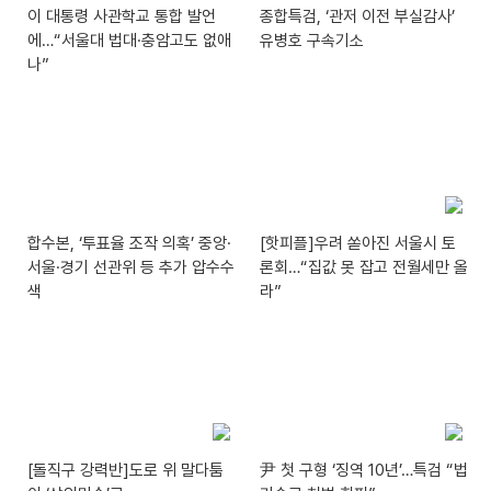
이 대통령 사관학교 통합 발언
종합특검, ‘관저 이전 부실감사’
에…“서울대 법대·충암고도 없애
유병호 구속기소
나”
합수본, ‘투표율 조작 의혹’ 중앙·
[핫피플]우려 쏟아진 서울시 토
서울·경기 선관위 등 추가 압수수
론회…“집값 못 잡고 전월세만 올
색
라”
[돌직구 강력반]도로 위 말다툼
尹 첫 구형 ‘징역 10년’…특검 “법